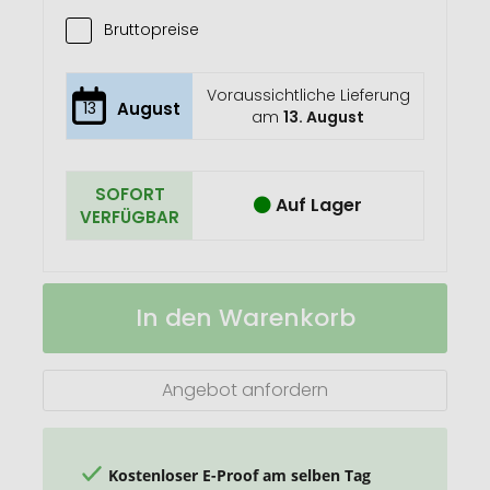
Bruttopreise
Voraussichtliche Lieferung
13
August
am
13. August
SOFORT
Auf Lager
VERFÜGBAR
GO
Auf
In den Warenkorb
Kommerz
Lager
Piezo
Feuerzeug
Angebot anfordern
Kostenloser E-Proof am selben Tag