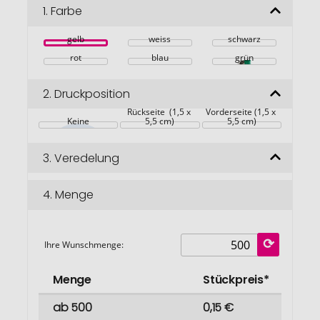
Bildgalerie
1.
Farbe
springen
gelb
weiss
schwarz
rot
blau
grün
2.
Druckposition
Rückseite  (1,5 x 
Vorderseite (1,5 x 
Keine
5,5 cm)
5,5 cm)
3.
Veredelung
4.
Menge
Ihre Wunschmenge:
Menge
Stückpreis*
ab 500
0,15 €