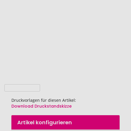
Ende
der
Bildgalerie
springen
Druckvorlagen für diesen Artikel:
Download Druckstandskizze
Zum
Artikel konfigurieren
Anfang
der