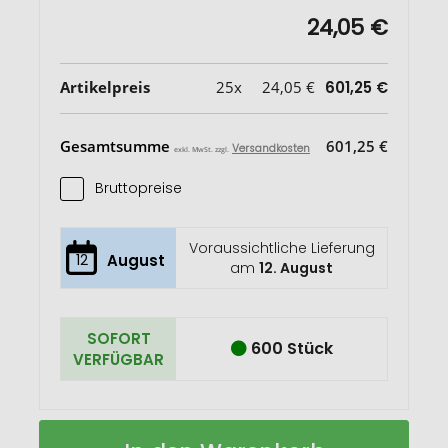
24,05 €
Artikelpreis
25x
24,05 €
601,25 €
Gesamtsumme
601,25 €
Versandkosten
exkl. MwSt. zzgl.
Bruttopreise
Voraussichtliche Lieferung
12
August
am
12. August
SOFORT
600 Stück
VERFÜGBAR
Große
Auf