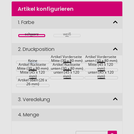
Zum
Artikel konfigurieren
Anfang
der
Bildgalerie
1.
Farbe
springen
schwarz
weiß
2.
Druckposition
Artikel Vorderseite 
Artikel Vorderseite 
Keine
Mitte (30 x 80 mm)
unten (30 x 80 mm)
Artikel Vorderseite 
Artikel Rückseite 
Artikel Rückseite 
Mitte (45 x 120 
Mitte (30 x 80 mm)
Artikel Rückseite 
unten (30 x 80 mm)
Artikel Vorderseite 
Artikel Rückseite 
mm)
Mitte (45 x 120 
unten (45 x 120 
unten (45 x 120 
mm)
mm)
mm)
Artikel oben (26 x 
26 mm)
3.
Veredelung
4.
Menge