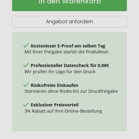
In den Warenkorb
Vakuumflasche
Lager
aus
RCS
recyceltem
Angebot anfordern
Stainless-
Steel
1,5L
Kostenloser E-Proof am selben Tag
Mit Ihrer Freigabe startet die Produktion
Professioneller Datencheck für 0,00€
Wir prüfen Ihr Logo für den Druck
Risikofreies Einkaufen
Stornieren ohne Risiko bis zur Druckfreigabe
Exklusiver Preisvorteil
3% Rabatt auf Ihre Online-Bestellung