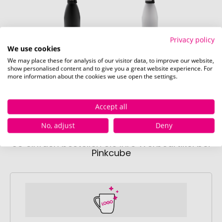
Privacy policy
We use cookies
schwarz
weiß
We may place these for analysis of our visitor data, to improve our website,
show personalised content and to give you a great website experience. For
Sofort verfügbar
Nicht verfügbar
more information about the cookies we use open the settings.
600 Stück
0 Stück
Accept all
No, adjust
Deny
So einfach bestellen Sie Ihre Werbeartikel bei
Pinkcube