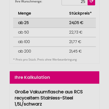
Ihre Wunschmenge:
Menge
Stückpreis*
ab 25
24,05 €
ab 50
22,73 €
ab 100
21,77 €
ab 200
21,45 €
* Preis pro Stück. Preis ohne Werbeanbringung
Ihre Kalkulation
Große Vakuumflasche aus RCS
recyceltem Stainless-Steel
1,5L/schwarz