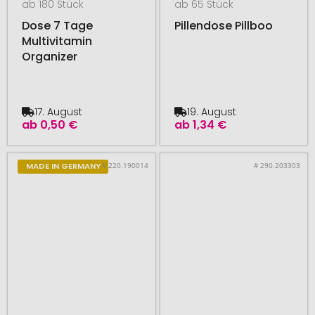
ab 180 Stück
ab 65 Stück
Dose 7 Tage
Pillendose Pillboo
Multivitamin
Organizer
17. August
19. August
ab
0,50 €
ab
1,34 €
# 220.190014
# 290.203303
MADE IN GERMANY