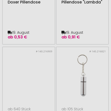
Doxer Pillendose
Pillendose "Lambda"
19. August
19. August
ab
0,53 €
ab
0,91 €
# 140.216909
# 140.216821
ab 640 Stück
ab 105 Stück