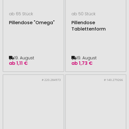
ab 65 Stück
ab 50 Stück
Pillendose "Omega"
Pillendose
Tablettenform
19. August
19. August
ab
1,11 €
ab
1,73 €
# 220.284973
# 140.279266