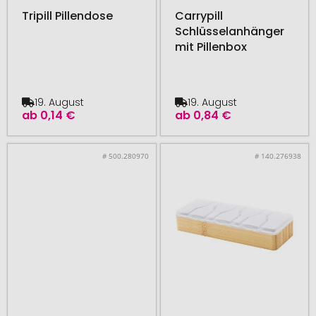
Tripill Pillendose
Carrypill
Schlüsselanhänger
mit Pillenbox
19. August
19. August
ab
0,14 €
ab
0,84 €
# 500.280970
# 140.276938