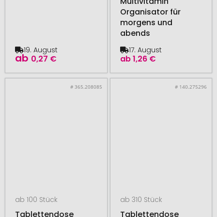
Multivitamin
Organisator für
morgens und
abends
19. August
17. August
ab
0,27 €
ab
1,26 €
# 365.208085
# 140.275296
ab 100 Stück
ab 310 Stück
Tablettendose
Tablettendose