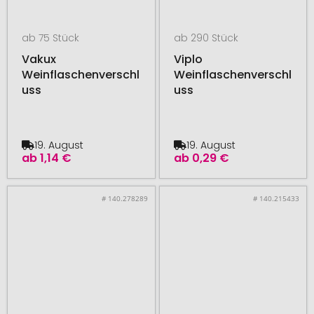
ab 75 Stück
ab 290 Stück
Vakux
Viplo
Weinflaschenverschl
Weinflaschenverschl
uss
uss
19. August
19. August
ab
1,14 €
ab
0,29 €
# 140.278289
# 140.215433