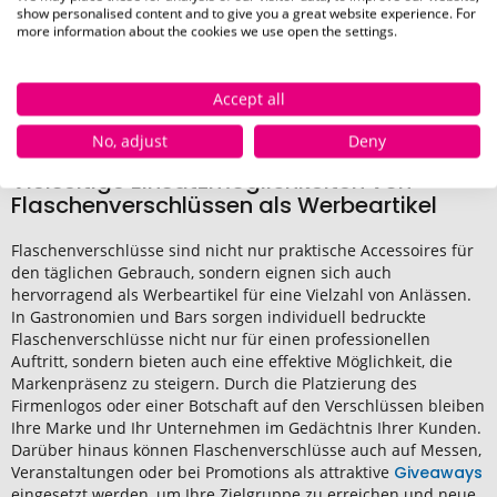
show personalised content and to give you a great website experience. For
vergleichsweise geringe Investitionen.
more information about the cookies we use open the settings.
Mit den bedruckten Flaschenverschlüssen von Pinkcube setzen
Sie Ihre Marke gekonnt in Szene und hinterlassen bei Ihren
Accept all
Kunden einen bleibenden Eindruck.
No, adjust
Deny
Vielseitige Einsatzmöglichkeiten von
Flaschenverschlüssen als Werbeartikel
Flaschenverschlüsse sind nicht nur praktische Accessoires für
den täglichen Gebrauch, sondern eignen sich auch
hervorragend als Werbeartikel für eine Vielzahl von Anlässen.
In Gastronomien und Bars sorgen individuell bedruckte
Flaschenverschlüsse nicht nur für einen professionellen
Auftritt, sondern bieten auch eine effektive Möglichkeit, die
Markenpräsenz zu steigern. Durch die Platzierung des
Firmenlogos oder einer Botschaft auf den Verschlüssen bleiben
Ihre Marke und Ihr Unternehmen im Gedächtnis Ihrer Kunden.
Darüber hinaus können Flaschenverschlüsse auch auf Messen,
Veranstaltungen oder bei Promotions als attraktive
Giveaways
eingesetzt werden, um Ihre Zielgruppe zu erreichen und neue