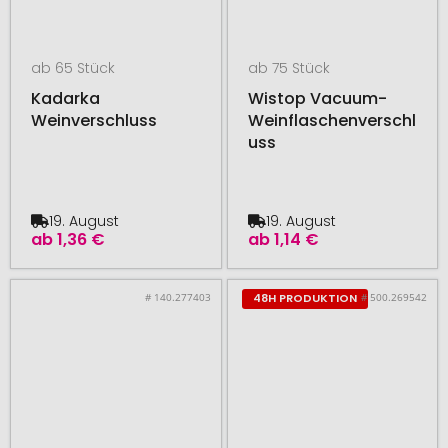
ab 65 Stück
ab 75 Stück
Kadarka
Wistop Vacuum-
Weinverschluss
Weinflaschenverschl
uss
19. August
19. August
ab
1,36 €
ab
1,14 €
# 140.277403
# 500.269542
48H PRODUKTION