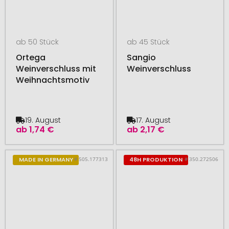
ab 50 Stück
ab 45 Stück
Ortega
Sangio
Weinverschluss mit
Weinverschluss
Weihnachtsmotiv
19. August
17. August
ab
1,74 €
ab
2,17 €
# 505.177313
# 350.272506
MADE IN GERMANY
48H PRODUKTION