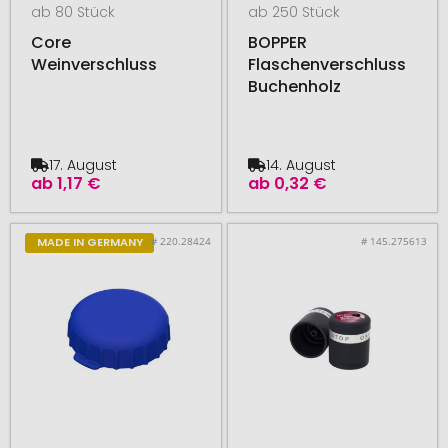
ab 80 Stück
ab 250 Stück
Core
BOPPER
Weinverschluss
Flaschenverschluss
Buchenholz
17. August
14. August
ab
1,17 €
ab
0,32 €
# 220.28424
# 145.275613
MADE IN GERMANY