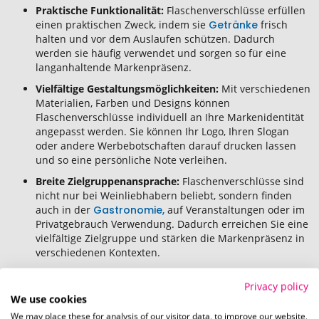
Praktische Funktionalität:
Flaschenverschlüsse erfüllen
einen praktischen Zweck, indem sie
Getränke
frisch
halten und vor dem Auslaufen schützen. Dadurch
werden sie häufig verwendet und sorgen so für eine
langanhaltende Markenpräsenz.
Vielfältige Gestaltungsmöglichkeiten:
Mit verschiedenen
Materialien, Farben und Designs können
Flaschenverschlüsse individuell an Ihre Markenidentität
angepasst werden. Sie können Ihr Logo, Ihren Slogan
oder andere Werbebotschaften darauf drucken lassen
und so eine persönliche Note verleihen.
Breite Zielgruppenansprache:
Flaschenverschlüsse sind
nicht nur bei Weinliebhabern beliebt, sondern finden
auch in der
Gastronomie,
auf Veranstaltungen oder im
Privatgebrauch Verwendung. Dadurch erreichen Sie eine
vielfältige Zielgruppe und stärken die Markenpräsenz in
verschiedenen Kontexten.
Kosteneffektive Werbung:
Im Vergleich zu traditionellen
Privacy policy
Werbemitteln wie Anzeigen oder TV-Spots sind bedruckte
We use cookies
Flaschenverschlüsse eine kostengünstige Option für die
Markenwerbung. Sie bieten einen hohen Nutzen für
We may place these for analysis of our visitor data, to improve our website,