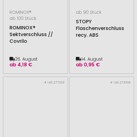
ROMINOX®
ab 90 Stück
ab 100 Stück
STOPY
ROMINOX®
Flaschenverschluss
Sektverschluss //
recy. ABS
Covrilo
26. August
14. August
ab
4,18 €
ab
0,95 €
# 140.277559
# 140.273998