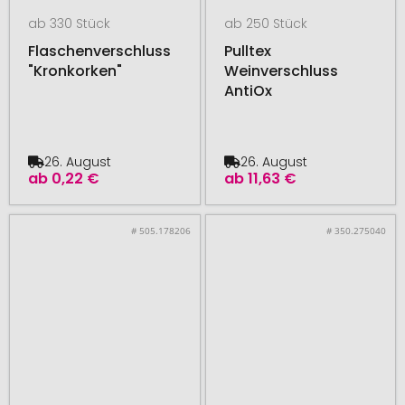
ab 330 Stück
ab 250 Stück
Flaschenverschluss
Pulltex
"Kronkorken"
Weinverschluss
AntiOx
26. August
26. August
ab
0,22 €
ab
11,63 €
# 505.178206
# 350.275040