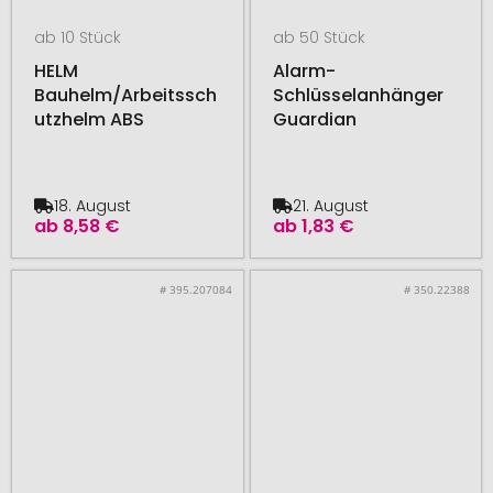
ab 10 Stück
ab 50 Stück
HELM
Alarm-
Bauhelm/Arbeitssch
Schlüsselanhänger
utzhelm ABS
Guardian
18. August
21. August
ab
8,58 €
ab
1,83 €
# 395.207084
# 350.22388