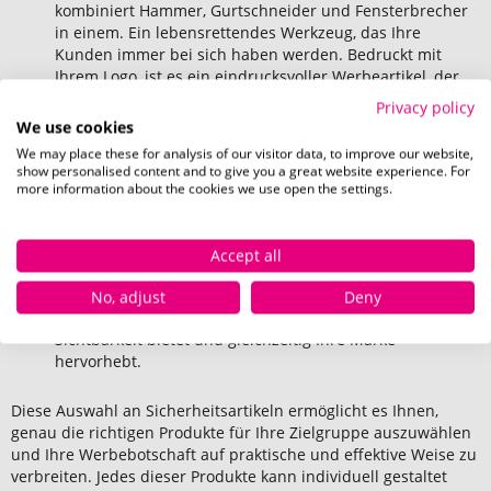
kombiniert Hammer, Gurtschneider und Fensterbrecher
in einem. Ein lebensrettendes Werkzeug, das Ihre
Kunden immer bei sich haben werden. Bedruckt mit
Ihrem Logo, ist es ein eindrucksvoller Werbeartikel, der
Leben retten kann und gleichzeitig Ihre Marke stärkt.
Privacy policy
We use cookies
Feuerlöschdecke:
Ein essentieller Sicherheitsartikel für
den Haushalt und das Auto. Die Feuerlöschdecke hilft,
We may place these for analysis of our visitor data, to improve our website,
show personalised content and to give you a great website experience. For
kleine Brände schnell zu löschen. Mit Ihrem Logo
more information about the cookies we use open the settings.
versehen, zeigt sie das Verantwortungsbewusstsein Ihrer
Marke und sorgt für Sicherheit in brenzligen Situationen.
Sicherheitswesten:
Diese reflektierenden Westen
Accept all
erhöhen die Sichtbarkeit im Straßenverkehr und bei
Outdoor-Aktivitäten. Bedruckt mit Ihrem Logo, sind sie
No, adjust
Deny
ein effektiver Werbeartikel, der Sicherheit und
Sichtbarkeit bietet und gleichzeitig Ihre Marke
hervorhebt.
Diese Auswahl an Sicherheitsartikeln ermöglicht es Ihnen,
genau die richtigen Produkte für Ihre Zielgruppe auszuwählen
und Ihre Werbebotschaft auf praktische und effektive Weise zu
verbreiten. Jedes dieser Produkte kann individuell gestaltet