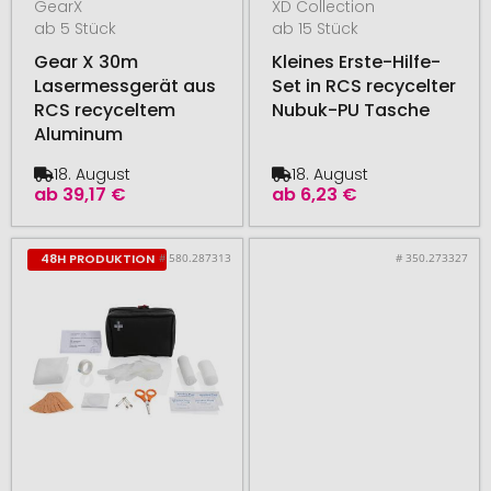
GearX
XD Collection
ab 5 Stück
ab 15 Stück
Gear X 30m
Kleines Erste-Hilfe-
Lasermessgerät aus
Set in RCS recycelter
RCS recyceltem
Nubuk-PU Tasche
Aluminum
18. August
18. August
ab
39,17 €
ab
6,23 €
# 580.287313
# 350.273327
48H PRODUKTION