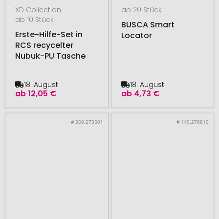
XD Collection
ab 20 Stück
ab 10 Stück
BUSCA Smart
Erste-Hilfe-Set in
Locator
RCS recycelter
Nubuk-PU Tasche
18. August
18. August
ab
12,05 €
ab
4,73 €
# 350.273501
# 140.278810