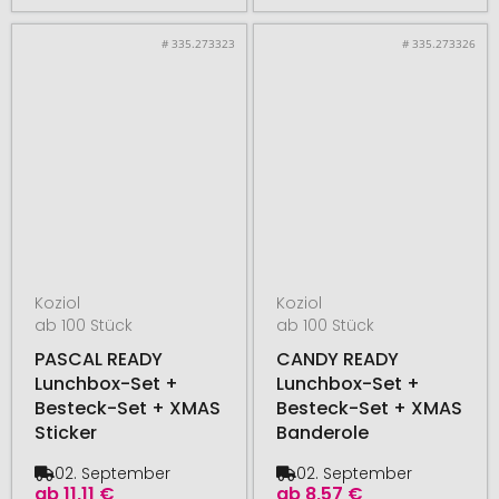
# 335.273323
# 335.273326
Koziol
Koziol
ab 100 Stück
ab 100 Stück
PASCAL READY
CANDY READY
Lunchbox-Set +
Lunchbox-Set +
Besteck-Set + XMAS
Besteck-Set + XMAS
Sticker
Banderole
02. September
02. September
ab
11,11 €
ab
8,57 €