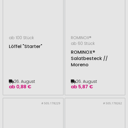
ab 100 Stück
ROMINOX®
ab 60 Stück
Löffel "Starter"
ROMINOX®
Salatbesteck //
Moreno
26. August
26. August
ab
0,88 €
ab
5,87 €
# 505.178229
# 505.178262