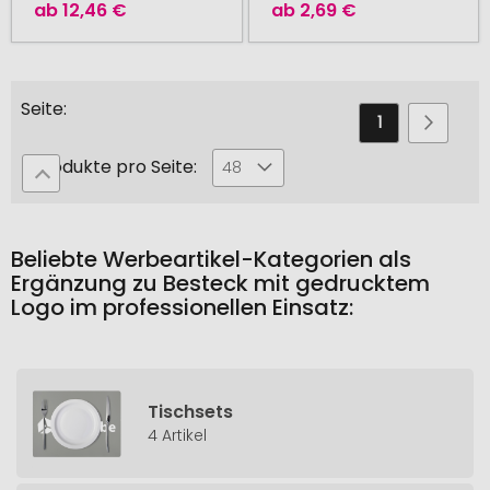
ab
12,46 €
ab
2,69 €
Seite
Sie
Seite
Seite
Weiter
1
2
lesen
Produkte pro Seite:
48
gerade
die
Seite
Beliebte Werbeartikel-Kategorien als
Ergänzung zu Besteck mit gedrucktem
Logo im professionellen Einsatz:
Tischsets
4 Artikel