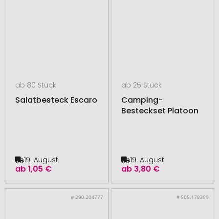
ab 80 Stück
ab 25 Stück
Salatbesteck Escaro
Camping-
Besteckset Platoon
19. August
19. August
ab
1,05 €
ab
3,80 €
# 290.204777
# 505.178399