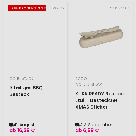
# 365.207535
# 335.273318
48H PRODUKTION
ab 10 Stück
Koziol
ab 100 Stück
3 teiliges BBQ
KLIKK READY Besteck
Besteck
Etui + Besteckset +
XMAS Sticker
11. August
02. September
ab
16,38 €
ab
6,58 €