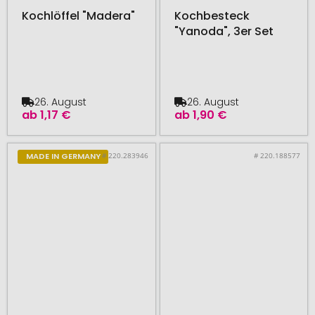
Kochlöffel "Madera"
Kochbesteck
"Yanoda", 3er Set
26. August
26. August
ab
1,17 €
ab
1,90 €
# 220.283946
# 220.188577
MADE IN GERMANY