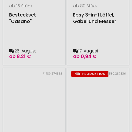
ab 15 Stück
ab 80 Stück
Besteckset
Epsy 3-in-1 Löffel,
"Casano"
Gabel und Messer
26. August
17. August
ab
8,21 €
ab
0,94 €
# 480.274395
# 580.287536
48H PRODUKTION