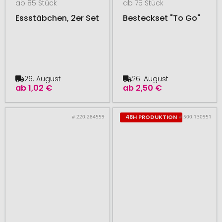
ab 85 Stück
ab 75 Stück
Essstäbchen, 2er Set
Besteckset "To Go"
26. August
26. August
ab
1,02 €
ab
2,50 €
# 220.284559
# 500.130951
48H PRODUKTION