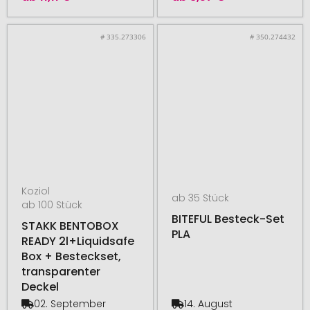
# 335.273306
# 350.274432
Koziol
ab 35 Stück
ab 100 Stück
BITEFUL Besteck-Set
STAKK BENTOBOX
PLA
READY 2l+Liquidsafe
Box + Besteckset,
transparenter
Deckel
02. September
14. August