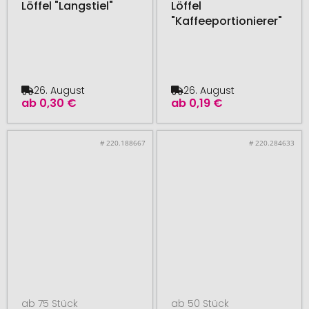
Löffel "Langstiel"
Löffel
"Kaffeeportionierer"
26. August
26. August
ab
0,30 €
ab
0,19 €
# 220.188667
# 220.284633
ab 75 Stück
ab 50 Stück