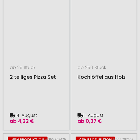
ab 25 Stück
ab 250 Stück
2 teiliges Pizza Set
Kochlöffel aus Holz
14. August
11. August
ab
4,22 €
ab
0,37 €
# 365.207476
# 365.207507
48H PRODUKTION
48H PRODUKTION