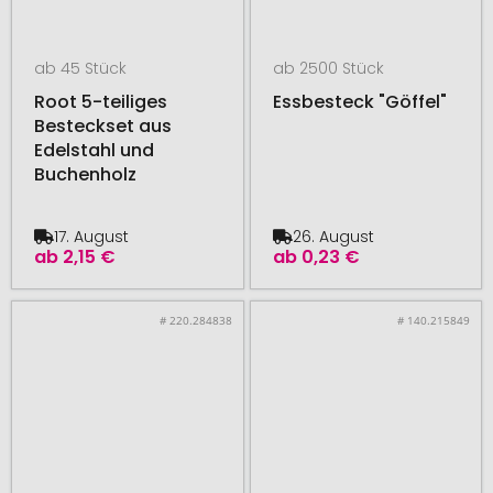
ab 45 Stück
ab 2500 Stück
Root 5-teiliges
Essbesteck "Göffel"
Besteckset aus
Edelstahl und
Buchenholz
17. August
26. August
ab
2,15 €
ab
0,23 €
# 220.284838
# 140.215849