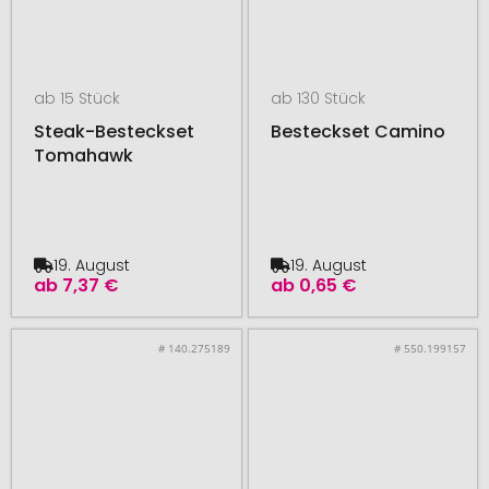
ab 15 Stück
ab 130 Stück
Steak-Besteckset
Besteckset Camino
Tomahawk
19. August
19. August
ab
7,37 €
ab
0,65 €
# 140.275189
# 550.199157