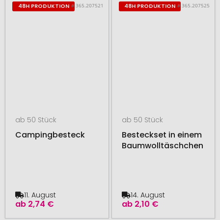
# 365.207521
# 365.207525
48H PRODUKTION
48H PRODUKTION
ab 50 Stück
ab 50 Stück
Campingbesteck
Besteckset in einem
Baumwolltäschchen
11. August
14. August
ab
2,74 €
ab
2,10 €