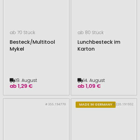
ab 70 Stück
ab 80 Stück
Besteck/Multitool
Lunchbesteck im
Mykel
Karton
19. August
14. August
ab
1,29 €
ab
1,09 €
# 355.194770
# 220.191932
MADE IN GERMANY