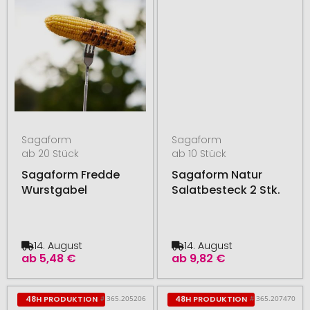
Sagaform
Sagaform
ab 20 Stück
ab 10 Stück
Sagaform Fredde
Sagaform Natur
Wurstgabel
Salatbesteck 2 Stk.
14. August
14. August
ab
5,48 €
ab
9,82 €
# 365.205206
# 365.207470
48H PRODUKTION
48H PRODUKTION