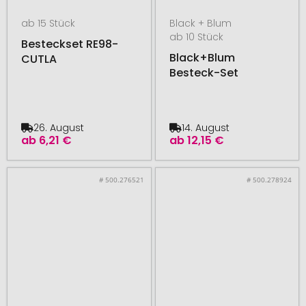
ab 15 Stück
Black + Blum
ab 10 Stück
Besteckset RE98-
Black+Blum
CUTLA
Besteck-Set
26. August
14. August
ab
6,21 €
ab
12,15 €
# 500.276521
# 500.278924