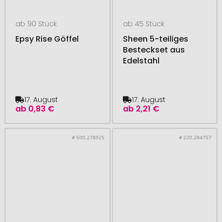
ab 90 Stück
ab 45 Stück
Epsy Rise Göffel
Sheen 5-teiliges
Besteckset aus
Edelstahl
17. August
17. August
ab
0,83 €
ab
2,21 €
# 500.278925
# 220.284757