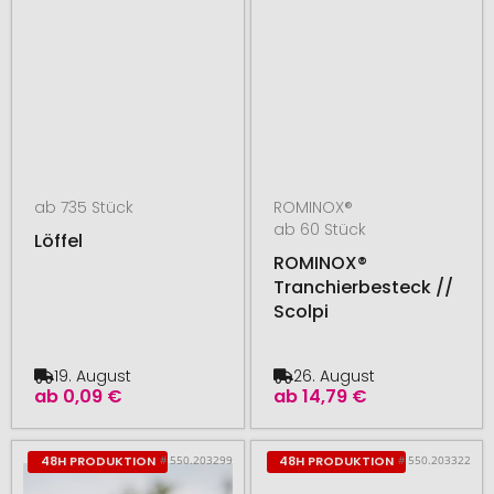
ab 735 Stück
ROMINOX®
ab 60 Stück
Löffel
ROMINOX®
Tranchierbesteck //
Scolpi
19. August
26. August
ab
0,09 €
ab
14,79 €
# 550.203299
# 550.203322
48H PRODUKTION
48H PRODUKTION