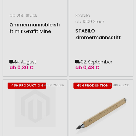
ab 250 Stück
Stabilo
ab 1000 Stück
Zimmermannsbleisti
STABILO
ft mit Grafit Mine
Zimmermannsstift
14. August
02. September
ab
0,30 €
ab
0,48 €
# 580.268586
# 580.285735
48H PRODUKTION
48H PRODUKTION