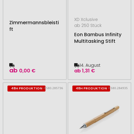
XD Xclusive
Zimmermannsbleisti
ab 250 Stück
ft
Eon Bambus Infinity
Multitasking Stift
14. August
ab
0,00 €
ab
1,31 €
# 580.285736
# 580.284935
48H PRODUKTION
48H PRODUKTION