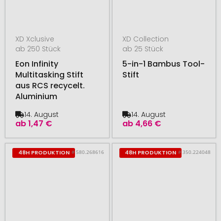
XD Xclusive
XD Collection
ab 250 Stück
ab 25 Stück
Eon Infinity
5-in-1 Bambus Tool-
Multitasking Stift
Stift
aus RCS recycelt.
Aluminium
14. August
14. August
ab
1,47 €
ab
4,66 €
# 580.268616
# 350.224048
48H PRODUKTION
48H PRODUKTION