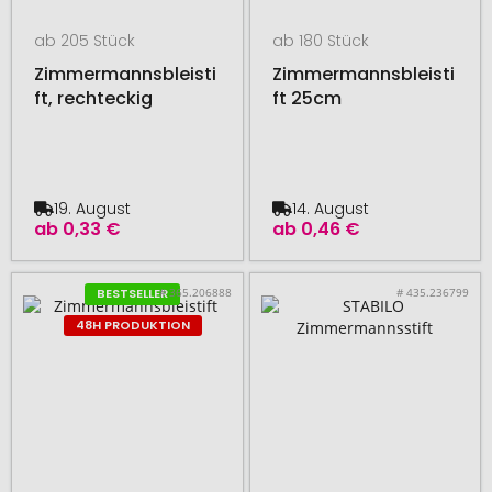
ab 205 Stück
ab 180 Stück
Zimmermannsbleisti
Zimmermannsbleisti
ft, rechteckig
ft 25cm
19. August
14. August
ab
0,33 €
ab
0,46 €
# 365.206888
# 435.236799
BESTSELLER
48H PRODUKTION