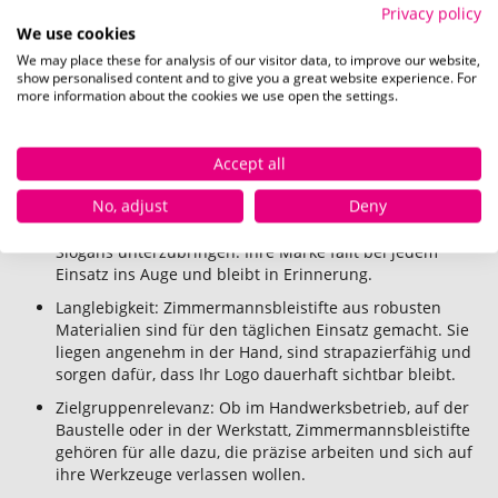
Privacy policy
Vorteile von Zimmermannsbleistiften als
We use cookies
Werbeträger
We may place these for analysis of our visitor data, to improve our website,
show personalised content and to give you a great website experience. For
Diese Bleistifte sind aufgrund ihres hohen Nutzens und der
more information about the cookies we use open the settings.
vielen Einsatzmöglichkeiten wirklich überzeugend.
Hoher Nutzwert: Ihre Marke wird im Handwerk durch
Accept all
den täglichen Einsatz regelmäßig wahrgenommen.
No, adjust
Deny
Großzügige Werbefläche: Das längliche Design der
Zimmermannsbleistifte ermöglicht es, Logos oder kurze
Slogans unterzubringen. Ihre Marke fällt bei jedem
Einsatz ins Auge und bleibt in Erinnerung.
Langlebigkeit: Zimmermannsbleistifte aus robusten
Materialien sind für den täglichen Einsatz gemacht. Sie
liegen angenehm in der Hand, sind strapazierfähig und
sorgen dafür, dass Ihr Logo dauerhaft sichtbar bleibt.
Zielgruppenrelevanz: Ob im Handwerksbetrieb, auf der
Baustelle oder in der Werkstatt, Zimmermannsbleistifte
gehören für alle dazu, die präzise arbeiten und sich auf
ihre Werkzeuge verlassen wollen.