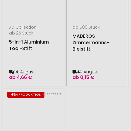
XD Collection
ab 500 Stück
ab 25 Stück
MADEROS
5-in-1 Aluminium
Zimmermanns-
Tool-Stift
Bleistift
14. August
14. August
ab
4,66 €
ab
0,15 €
# 170.275215
48H PRODUKTION