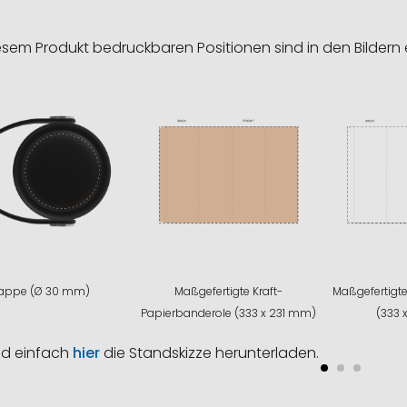
esem Produkt bedruckbaren Positionen sind in den Bildern 
appe (Ø 30 mm)
Maßgefertigte Kraft-
Maßgefertigt
Papierbanderole (333 x 231 mm)
(333 
nd einfach
hier
die Standskizze herunterladen.