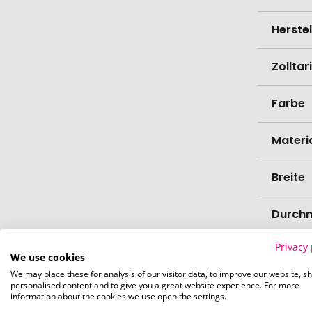
Herste
Zollta
Farbe
Materi
Breite
Durch
Privacy 
Bio-Pr
We use cookies
We may place these for analysis of our visitor data, to improve our website, s
personalised content and to give you a great website experience. For more
information about the cookies we use open the settings.
Verede