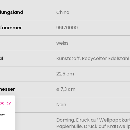
llungsland
China
rifnummer
96170000
weiss
al
Kunststoff, Recycelter Edelstahl
22,5 cm
messer
ø 7,3 cm
policy
odukt
Nein
how
Doming, Druck auf Wellpappkarto
lung
Papierhülle, Druck auf Kraftwel