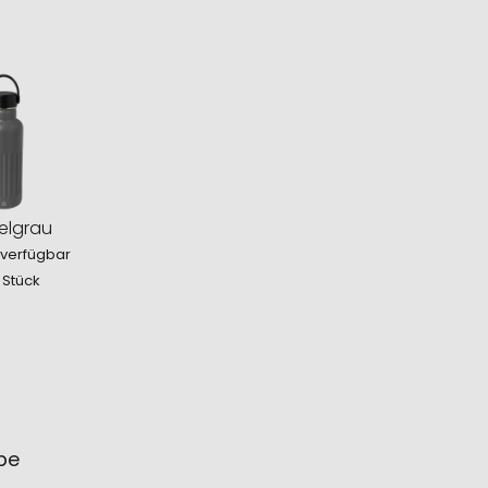
elgrau
 verfügbar
 Stück
ube