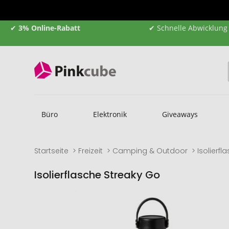
✔
3% Online-Rabatt
✔ Schnelle Abwicklung
Büro
Elektronik
Giveaways
Startseite
Freizeit
Camping & Outdoor
Isolierfl
Isolierflasche Streaky Go
Zum
Zum
Ende
Anfang
der
der
Bildgalerie
Bildgalerie