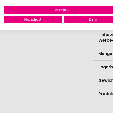
Accept all
Lieferz
No, adjust
Deny
Werbe
Lieferz
Werbe
Menge 
Lagerb
Gewich
Produk