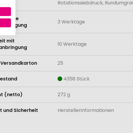
Rotationssiebdruck, Rundumgr
eit ohne
3 Werktage
anbringung
eit mit
10 Werktage
anbringung
Versandkarton
25
estand
4358 Stück
t (netto)
272 g
t und Sicherheit
Herstellerinformationen