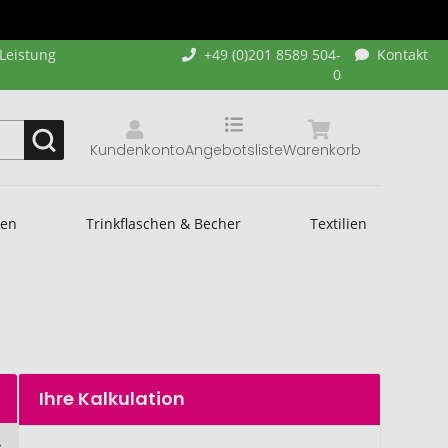
-Leistung
+49 (0)201 8589 504-
Kontakt
0
Kundenkonto
Angebotsliste
Warenkorb
hen
Trinkflaschen & Becher
Textilien
Ihre Kalkulation