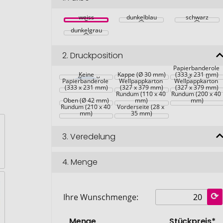
weiss
dunkelblau
schwarz
dunkelgrau
2.
Druckposition
Maßgefertigte 
Kraft-
Maßgefertigter 
Papierbanderole 
Maßgefertigte 
Keine
Kappe (Ø 30 mm)
Kraft-
Maßgefertigter 
(333 x 231 mm)
Papierbanderole 
Wellpappkarton 
Wellpappkarton 
(333 x 231 mm)
(327 x 379 mm)
(327 x 379 mm)
Rundum (110 x 40 
Rundum (200 x 40 
Oben (Ø 42 mm)
mm)
mm)
Rundum (210 x 40 
Vorderseite (28 x 
mm)
35 mm)
3.
Veredelung
4.
Menge
Ihre Wunschmenge:
Menge
Stückpreis*