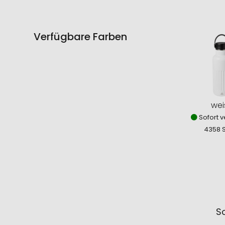
Verfügbare Farben
wei
Sofort v
4358 
So