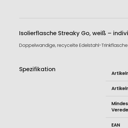
Isolierflasche Streaky Go, weiß – indi
Doppelwandige, recycelte Edelstahl-Trinkflasche
Spezifikation
Weitere
Artike
Informati
Artike
Mindes
Verede
EAN