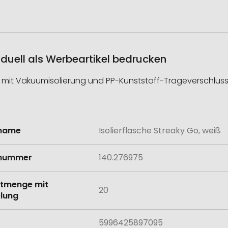
viduell als Werbeartikel bedrucken
 mit Vakuumisolierung und PP-Kunststoff-Trageverschluss.
lname
Isolierflasche Streaky Go, weiß
onen
lnummer
140.276975
tmenge mit
20
lung
5996425897095