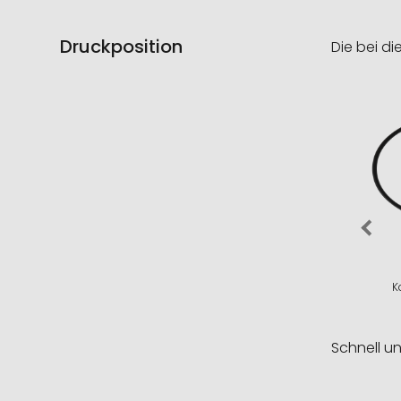
Druckposition
Die bei di
K
Schnell u