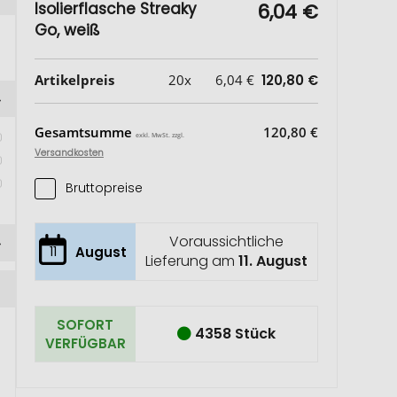
Isolierflasche Streaky
6,04 €
Go, weiß
Artikelpreis
20x
6,04 €
120,80 €
Gesamtsumme
120,80 €
exkl. MwSt. zzgl.
Versandkosten
Bruttopreise
Voraussichtliche
11
August
Lieferung am
11. August
SOFORT
4358 Stück
VERFÜGBAR