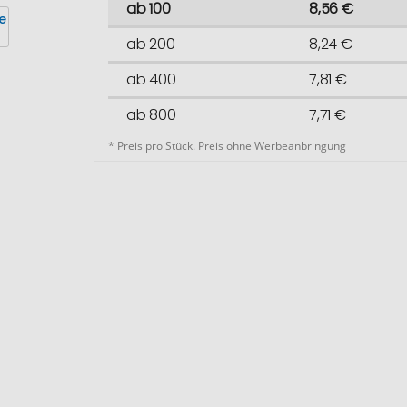
ab 100
8,56 €
ab 200
8,24 €
ab 400
7,81 €
ab 800
7,71 €
* Preis pro Stück. Preis ohne Werbeanbringung