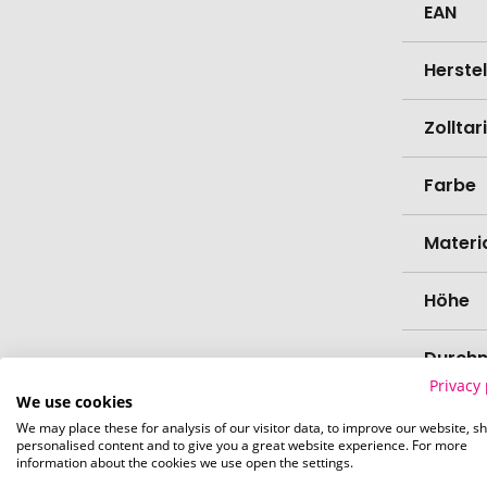
EAN
Herste
Zollta
Farbe
Materi
Höhe
Durch
Privacy 
We use cookies
Bio-Pr
We may place these for analysis of our visitor data, to improve our website, s
personalised content and to give you a great website experience. For more
information about the cookies we use open the settings.
Spülma