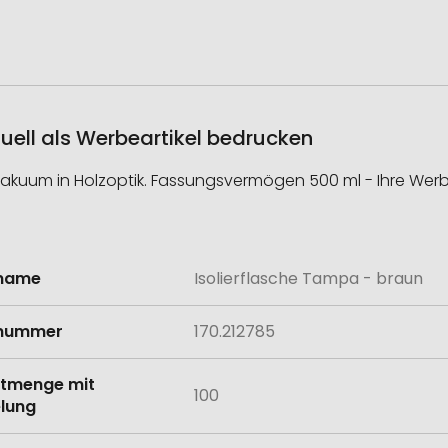
duell als Werbeartikel bedrucken
akuum in Holzoptik. Fassungsvermögen 500 ml - Ihre Werbu
lname
Isolierflasche Tampa - braun
onen
lnummer
170.212785
tmenge mit
100
lung