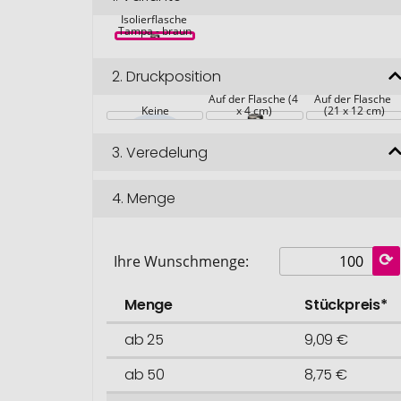
Isolierflasche 
Tampa - braun
2.
Druckposition
Auf der Flasche (4 
Auf der Flasche 
Keine
x 4 cm)
(21 x 12 cm)
3.
Veredelung
4.
Menge
Ihre Wunschmenge:
Menge
Stückpreis*
ab 25
9,09 €
ab 50
8,75 €