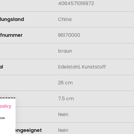
4064571016972
llungsland
China
rifnummer
96170000
braun
al
Edelstahl, Kunststoff
26 cm
messer
7,5 cm
policy
odukt
Nein
how
schinengeeignet
Nein