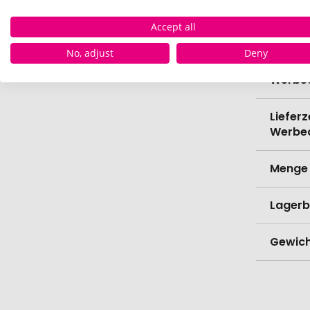
Accept all
Verede
No, adjust
Deny
Lieferz
Werbe
Lieferz
Werbe
Menge 
Lagerb
Gewich