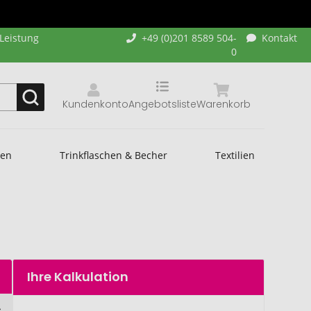
-Leistung
+49 (0)201 8589 504-
Kontakt
0
Kundenkonto
Angebotsliste
Warenkorb
hen
Trinkflaschen & Becher
Textilien
Ihre Kalkulation