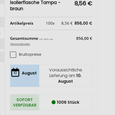
Isolierflasche Tampa -
8,56 €
braun
Artikelpreis
100x
8,56 €
856,00 €
Gesamtsumme
856,00 €
exkl. MwSt. zzgl.
Versandkosten
Bruttopreise
Voraussichtliche
10
August
Lieferung am
10.
August
SOFORT
1006 Stück
VERFÜGBAR