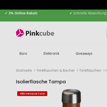
✔
3% Online-Rabatt
✔ Schnelle Abwicklung
Büro
Elektronik
Giveaways
Startseite
Trinkflaschen & Becher
Trinkflaschen
Isolierflasche Tampa
Zum
Zum
48H PRODUKTION
Ende
Anfang
der
der
Bildgalerie
Bildgalerie