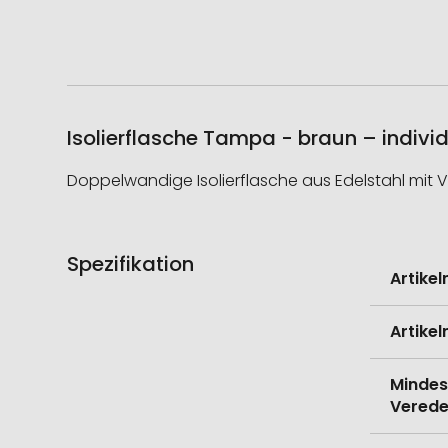
Isolierflasche Tampa - braun – indivi
Doppelwandige Isolierflasche aus Edelstahl mit V
Spezifikation
Weitere
Artike
Informati
Artike
Mindes
Verede