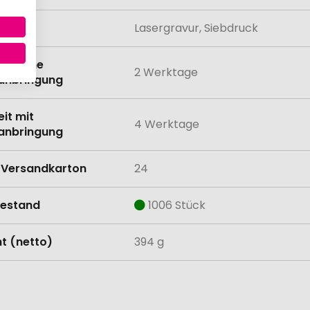
lung
Lasergravur, Siebdruck
eit ohne
2 Werktage
anbringung
eit mit
4 Werktage
anbringung
Versandkarton
24
estand
1006 Stück
t (netto)
394 g