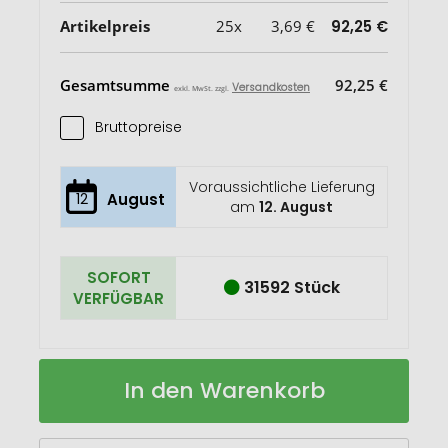
Artikelpreis
25x
3,69 €
92,25 €
Gesamtsumme
92,25 €
Versandkosten
exkl. MwSt. zzgl.
Bruttopreise
Voraussichtliche Lieferung
12
August
am
12. August
SOFORT
31592 Stück
VERFÜGBAR
JOHNNY
Auf
In den Warenkorb
Teddybär
Lager
mit
Hoody