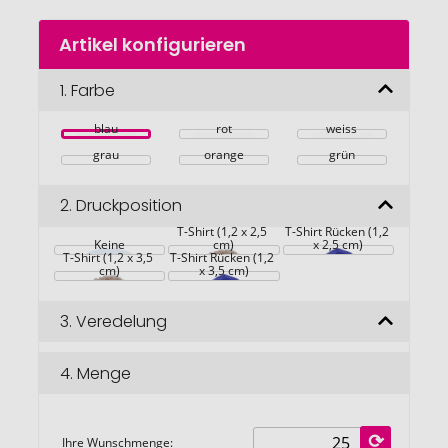
Zum
Artikel konfigurieren
Anfang
der
Bildgalerie
1.
Farbe
springen
blau
rot
weiss
grau
orange
grün
2.
Druckposition
T-Shirt (1,2 x 2,5 
T-Shirt Rücken (1,2 
Keine
cm)
x 2,5 cm)
T-Shirt (1,2 x 3,5 
T-Shirt Rücken (1,2 
cm)
x 3,5 cm)
3.
Veredelung
4.
Menge
Ihre Wunschmenge: