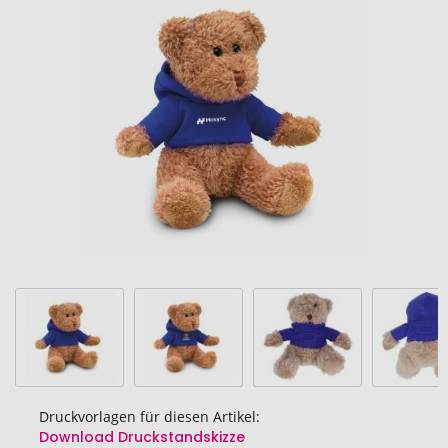
Ende
der
Bildgalerie
springen
Druckvorlagen für diesen Artikel:
Download Druckstandskizze