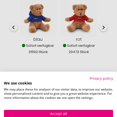
blau
rot
w
Sofort verfügbar
Sofort verfügbar
Sofor
31592 Stück
20472 Stück
544
Privacy policy
We use cookies
So einfach bestellen Sie Ihre Werbeartikel bei
Pinkcube
We may place these for analysis of our visitor data, to improve our website,
show personalised content and to give you a great website experience. For
more information about the cookies we use open the settings.
Accept all