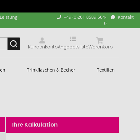
-Leistung
+49 (0)201 8589 504-
Kontakt
0
Kundenkonto
Angebotsliste
Warenkorb
hen
Trinkflaschen & Becher
Textilien
Ihre Kalkulation