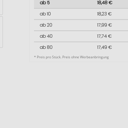
ab 5
18,48 €
ab 10
18,23 €
ab 20
17,99 €
ab 40
17,74 €
ab 80
17,49 €
* Preis pro Stück. Preis ohne Werbeanbringung