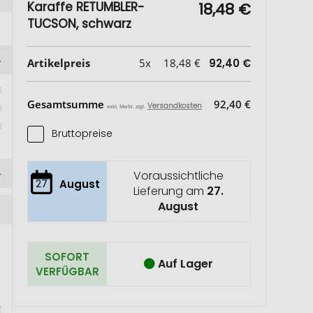
Karaffe RETUMBLER-
18,48 €
TUCSON, schwarz
Artikelpreis
5x
18,48 €
92,40 €
 
Gesamtsumme
92,40 €
Versandkosten
exkl. MwSt. zzgl.
Bruttopreise
Voraussichtliche
27
August
Lieferung am
27.
August
SOFORT
Auf Lager
VERFÜGBAR