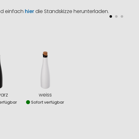
nd einfach
hier
die Standskizze herunterladen.
arz
weiss
erfügbar
Sofort verfügbar