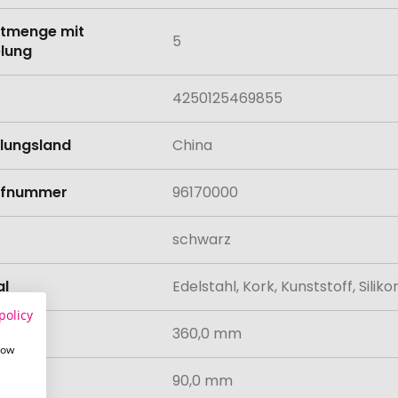
tmenge mit
5
lung
4250125469855
llungsland
China
rifnummer
96170000
schwarz
al
Edelstahl, Kork, Kunststoff, Siliko
policy
360,0 mm
how
90,0 mm