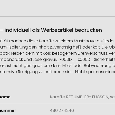
individuell als Werbeartikel bedrucken
tät machen diese Karaffe zu einem Must-have auf jedem T
m-Isolierung den Inhalt zuverlässig heiß oder kalt. Die 
 Haptik. Neben dem mit Kork bezogenem Drehverschluss verf
pondruck und Lasergravur._x000D_ _x000D_ Sicherheitshin
ukt ist nicht geeignet, um darin Milch oder Babynahrung
 intensive Reinigung zu entfernen sind. Nicht spülmaschin
lname
Karaffe RETUMBLER-TUCSON, s
onen
lnummer
480.274246