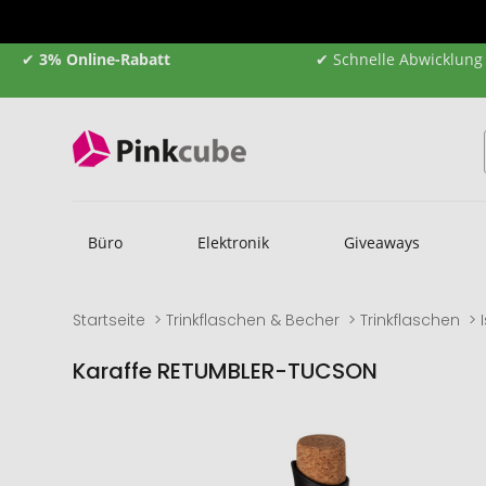
✔
3% Online-Rabatt
✔ Schnelle Abwicklung
Büro
Elektronik
Giveaways
Startseite
Trinkflaschen & Becher
Trinkflaschen
Karaffe RETUMBLER-TUCSON
Zum
Zum
Ende
Anfang
der
der
Bildgalerie
Bildgalerie