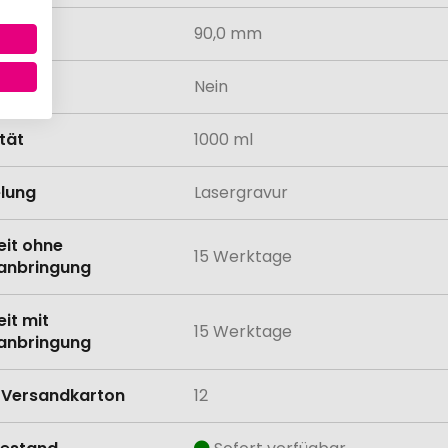
90,0 mm
odukt
Nein
tät
1000 ml
lung
Lasergravur
eit ohne
15 Werktage
anbringung
eit mit
15 Werktage
anbringung
Versandkarton
12