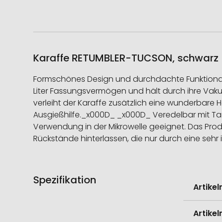
Karaffe RETUMBLER-TUCSON, schwarz – 
Formschönes Design und durchdachte Funktionali
Liter Fassungsvermögen und hält durch ihre Vakuu
verleiht der Karaffe zusätzlich eine wunderbare
Ausgießhilfe._x000D_ _x000D_ Veredelbar mit Tam
Verwendung in der Mikrowelle geeignet. Das Prod
Rückstände hinterlassen, die nur durch eine sehr
Spezifikation
Weitere
Artike
Informati
Artike