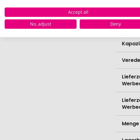
Höhe
Accept all
No, adjust
Deny
Bio-Pr
Kapazi
Verede
Lieferz
Werbe
Lieferz
Werbe
Menge 