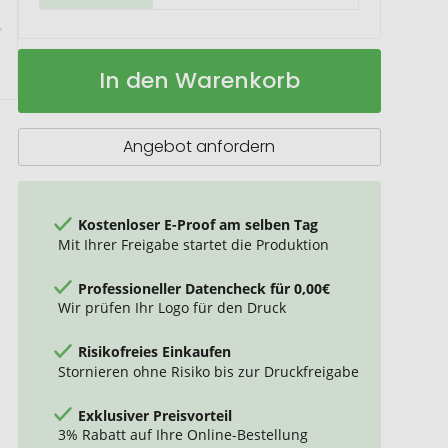
Kartonparkscheibe
Auf
In den Warenkorb
für
Lager
Österreich
mit
Benzinrechner
Angebot anfordern
Kostenloser E-Proof am selben Tag
Mit Ihrer Freigabe startet die Produktion
Professioneller Datencheck für 0,00€
Wir prüfen Ihr Logo für den Druck
Risikofreies Einkaufen
Stornieren ohne Risiko bis zur Druckfreigabe
Exklusiver Preisvorteil
3% Rabatt auf Ihre Online-Bestellung