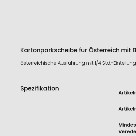
Kartonparkscheibe für Österreich mit B
österreichische Ausführung mit 1/4 Std.-Einteilung
Spezifikation
Weitere
Artike
Informati
Artike
Mindes
Verede