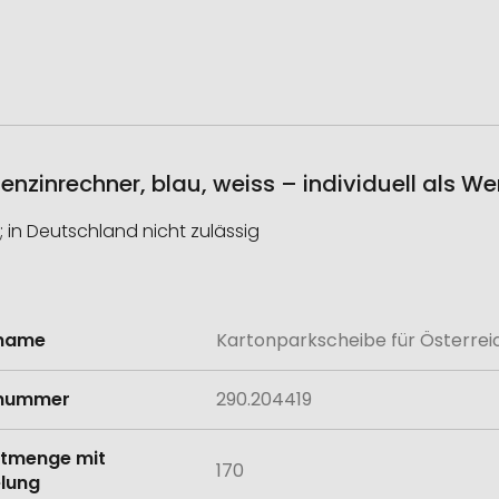
enzinrechner, blau, weiss – individuell als W
; in Deutschland nicht zulässig
lname
Kartonparkscheibe für Österreic
onen
lnummer
290.204419
tmenge mit
170
lung