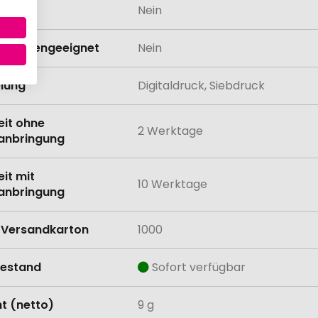
odukt
Nein
schinengeeignet
Nein
lung
Digitaldruck, Siebdruck
eit ohne
2 Werktage
anbringung
eit mit
10 Werktage
anbringung
Versandkarton
1000
estand
Sofort verfügbar
t (netto)
9 g