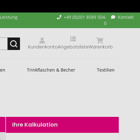
-Leistung
+49 (0)201 8589 504-
Kontakt
0
Kundenkonto
Angebotsliste
Warenkorb
hen
Trinkflaschen & Becher
Textilien
Ihre Kalkulation