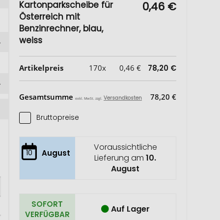
Kartonparkscheibe für
0,46 €
Österreich mit
Benzinrechner, blau,
weiss
Artikelpreis
170x
0,46 €
78,20 €
Gesamtsumme
78,20 €
Versandkosten
exkl. MwSt. zzgl.
Bruttopreise
Voraussichtliche
10
August
Lieferung am
10.
August
SOFORT
Auf Lager
VERFÜGBAR