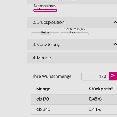
für Österreich mit 
Benzinrechner, 
blau, weiss
2.
Druckposition
Rückseite (9,4 x 
Keine
3,9 cm)
3.
Veredelung
4.
Menge
Ihre Wunschmenge:
Menge
Stückpreis*
ab 170
0,46 €
ab 340
0,44 €