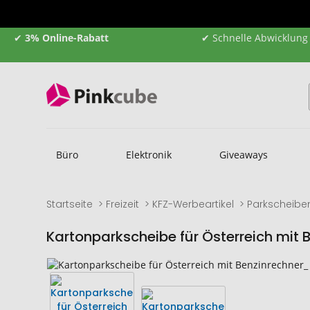
✔
3% Online-Rabatt
✔ Schnelle Abwicklung
Büro
Elektronik
Giveaways
Startseite
Freizeit
KFZ-Werbeartikel
Parkscheibe
Kartonparkscheibe für Österreich mit 
Zum
Zum
Ende
Anfang
der
der
Bildgalerie
Bildgalerie