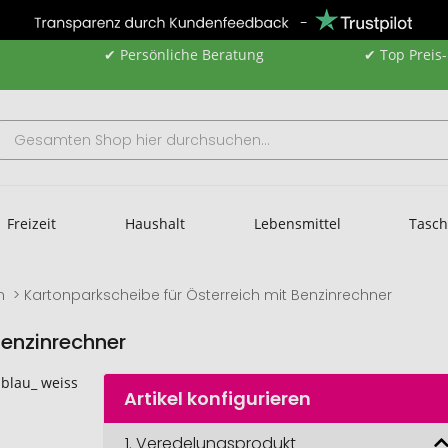
✔ Persönliche Beratung
✔ Top Preis
Freizeit
Haushalt
Lebensmittel
Tasc
n
Kartonparkscheibe für Österreich mit Benzinrechner
Benzinrechner
Artikel konfigurieren
1.
Veredelungsprodukt
Kartonparkscheibe 