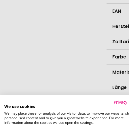
EAN
Herste
Zollta
Farbe
Materi
Länge
Privacy 
Breite
We use cookies
We may place these for analysis of our visitor data, to improve our website, s
Höhe
personalised content and to give you a great website experience. For more
information about the cookies we use open the settings.