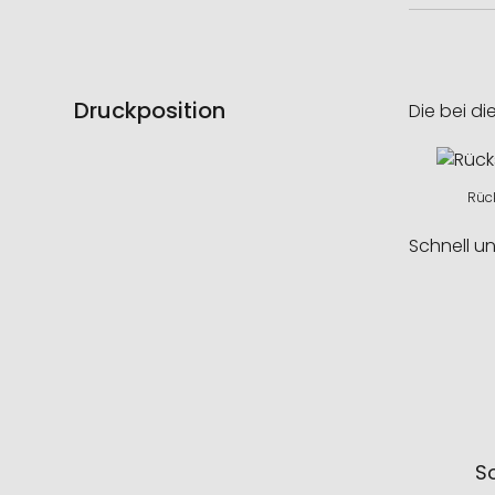
Druckposition
Die bei di
Rück
Schnell u
So