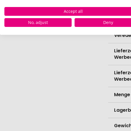
Bio-Pr
Accept all
Spülma
No, adjust
Deny
Verede
Lieferz
Werbe
Lieferz
Werbe
Menge 
Lagerb
Gewich