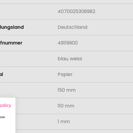
4070025308982
llungsland
Deutschland
rifnummer
49119900
blau, weiss
al
Papier
150 mm
policy
110 mm
how
1 mm