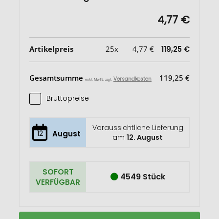
4,77 €
Artikelpreis
25x
4,77 €
119,25 €
Gesamtsumme
119,25 €
Versandkosten
exkl. MwSt. zzgl.
Bruttopreise
Voraussichtliche Lieferung
12
August
am
12. August
SOFORT
4549 Stück
VERFÜGBAR
Kate
Auf