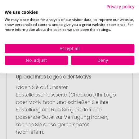
Werbeartikel aus und passen Sie diese
Privacy policy
We use cookies
nach Ihren Vorstellungen an.
Anschließend legen Sie die konfigurierten
We may place these for analysis of our visitor data, to improve our website,
show personalised content and to give you a great website experience. For
Artikel in Ihren Warenkorb.
more information about the cookies we use open the settings.
Accept all
No, adjust
Deny
Schritt 2:
Upload Ihres Logos oder Motivs
Laden Sie auf unserer
Bestellabschlussseite (Checkout) Ihr Logo
oder Motiv hoch und schließen Sie Ihre
Bestellung ab. Falls Sie gerade keine
passende Datei zur Verfügung haben,
können Sie diese gerne später
nachliefern.