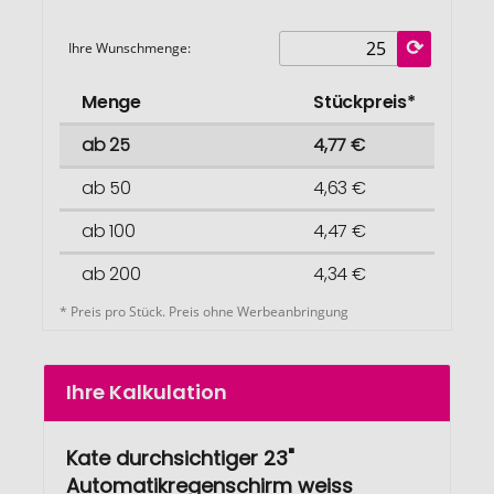
Ihre Wunschmenge:
Menge
Stückpreis*
ab 25
4,77 €
ab 50
4,63 €
ab 100
4,47 €
ab 200
4,34 €
* Preis pro Stück. Preis ohne Werbeanbringung
Ihre Kalkulation
Kate durchsichtiger 23"
Automatikregenschirm weiss