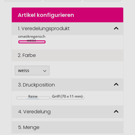
Zum
Artikel konfigurieren
Anfang
der
Bildgalerie
1.
Veredelungsprodukt
Kate durchsichtiger 
23" 
springen
Automatikregenschirm 
weiss 
2.
Farbe
3.
Druckposition
Keine
Griff (70 x 11 mm)
4.
Veredelung
5.
Menge