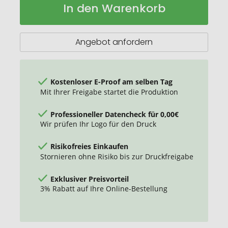
In den Warenkorb
durchsichtiger
Lager
23"
Automatikregenschirm
Angebot anfordern
Kostenloser E-Proof am selben Tag
Mit Ihrer Freigabe startet die Produktion
Professioneller Datencheck für 0,00€
Wir prüfen Ihr Logo für den Druck
Risikofreies Einkaufen
Stornieren ohne Risiko bis zur Druckfreigabe
Exklusiver Preisvorteil
3% Rabatt auf Ihre Online-Bestellung