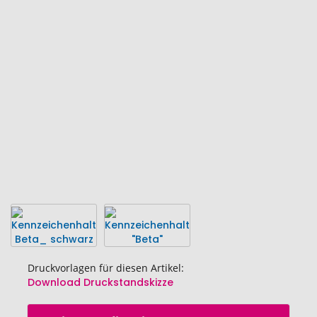
Ende
der
Bildgalerie
springen
Druckvorlagen für diesen Artikel:
Download Druckstandskizze
Zum