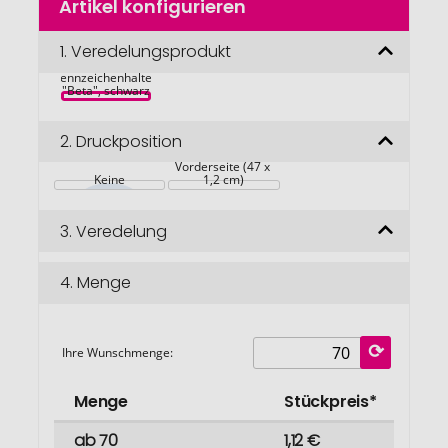
Artikel konfigurieren
Anfang
der
Bildgalerie
1.
Veredelungsprodukt
springen
Kennzeichenhalter 
"Beta", schwarz
2.
Druckposition
Vorderseite (47 x 
Keine
1,2 cm)
3.
Veredelung
4.
Menge
Ihre Wunschmenge:
Menge
Stückpreis*
ab 70
1,12 €