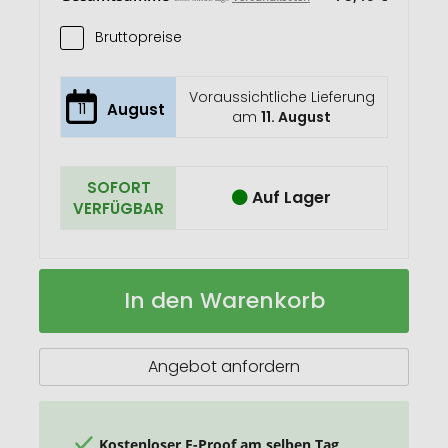
Bruttopreise
Voraussichtliche Lieferung
11
August
am
11. August
SOFORT
Auf Lager
VERFÜGBAR
Kennzeichenhalter
Auf
In den Warenkorb
"Beta"
Lager
Angebot anfordern
Kostenloser E-Proof am selben Tag