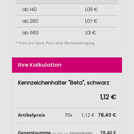
ab 140
1,09 €
ab 280
1,07 €
ab 560
1,01 €
* Preis pro Stück. Preis ohne Werbeanbringung
Ihre Kalkulation
Kennzeichenhalter "Beta", schwarz
1,12 €
Artikelpreis
70x
1,12 €
78,40 €
Gesamtsumme
78,40 €
Versandkosten
exkl. MwSt. zzgl.