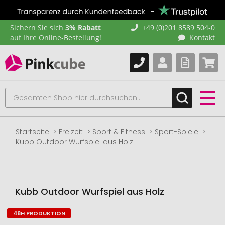
Sichern Sie sich
3% Rabatt
+49 (0)201 8589 504-0
auf Ihre Online-Bestellung!
Kontakt
Startseite
Freizeit
Sport & Fitness
Sport-Spiele
Kubb Outdoor Wurfspiel aus Holz
Kubb Outdoor Wurfspiel aus Holz
48H PRODUKTION
Zum