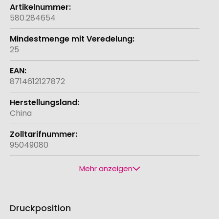
580.284654
25
8714612127872
China
95049080
Mehr anzeigen
Druckposition