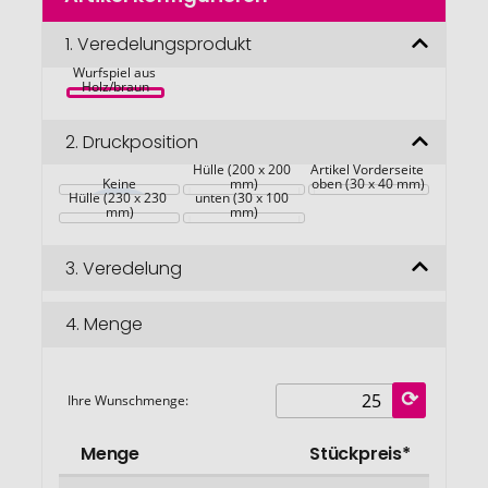
der
Bildgalerie
1.
Veredelungsprodukt
Kubb Outdoor 
springen
Wurfspiel aus 
Holz/braun
2.
Druckposition
Hülle (200 x 200 
Artikel Vorderseite 
Keine
Artikel Vorderseite 
mm)
oben (30 x 40 mm)
Hülle (230 x 230 
unten (30 x 100 
mm)
mm)
3.
Veredelung
4.
Menge
Ihre Wunschmenge:
Menge
Stückpreis*