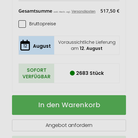
Gesamtsumme
517,50 €
Versandkosten
exkl. MwSt. zzgl.
Bruttopreise
Voraussichtliche Lieferung
12
August
am
12. August
SOFORT
2683 Stück
VERFÜGBAR
Kubb
Auf
In den Warenkorb
Outdoor
Lager
Wurfspiel
aus
Holz
Angebot anfordern