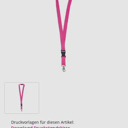
Ende
der
Bildgalerie
springen
Druckvorlagen für diesen Artikel: