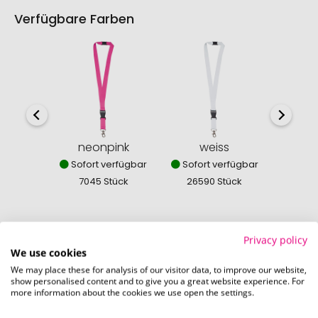
Verfügbare Farben
neonpink
weiss
sc
Sofort verfügbar
Sofort verfügbar
Sofor
7045 Stück
26590 Stück
523
Privacy policy
We use cookies
So einfach bestellen Sie Ihre Werbeartikel bei
We may place these for analysis of our visitor data, to improve our website,
Pinkcube
show personalised content and to give you a great website experience. For
more information about the cookies we use open the settings.