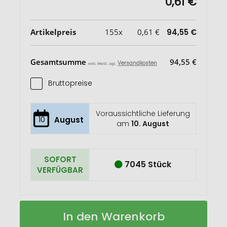
0,61 €
Artikelpreis
155x
0,61 €
94,55 €
Gesamtsumme
94,55 €
Versandkosten
exkl. MwSt. zzgl.
Bruttopreise
Voraussichtliche Lieferung
10
August
am
10. August
SOFORT
7045 Stück
VERFÜGBAR
Lanyard
Auf
In den Warenkorb
Polyester
Lager