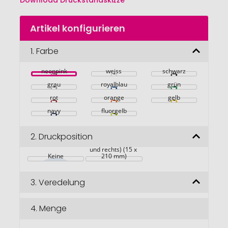
Download Druckstandskizze
Zum
Artikel konfigurieren
Anfang
der
Bildgalerie
1.
Farbe
springen
neonpink
weiss
schwarz
grau
royalblau
grün
rot
orange
gelb
navy
fluorgelb
2.
Druckposition
Vorderseite (links 
und rechts) (15 x 
Keine
210 mm)
3.
Veredelung
4.
Menge