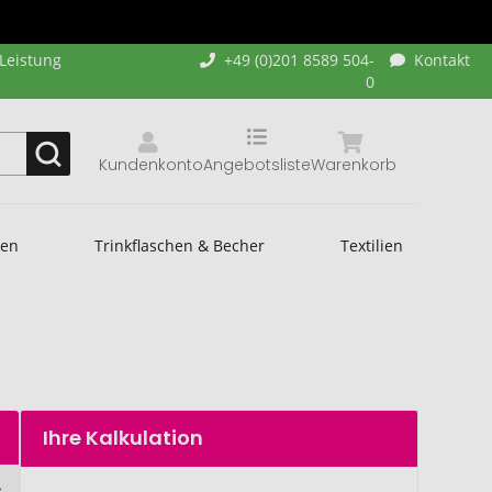
-Leistung
+49 (0)201 8589 504-
Kontakt
0
Kundenkonto
Angebotsliste
Warenkorb
hen
Trinkflaschen & Becher
Textilien
Ihre Kalkulation