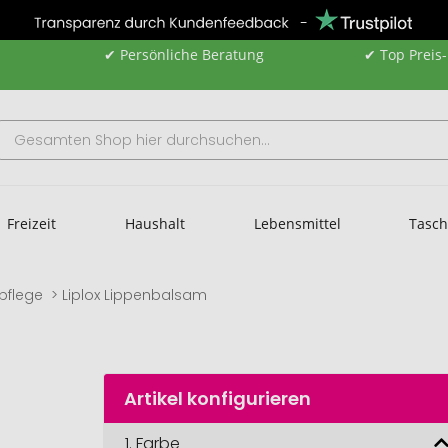
✔ Persönliche Beratung
✔ Top Preis
Freizeit
Haushalt
Lebensmittel
Tasc
pflege
Liplox Lippenbalsam
Artikel konfigurieren
1.
Farbe