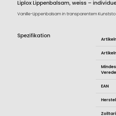
Liplox Lippenbalsam, weiss – individue
Vanille-Lippenbalsam in transparentem Kunststoff
Spezifikation
Weitere
Artike
Informati
Artike
Mindes
Verede
EAN
Herste
Zollta