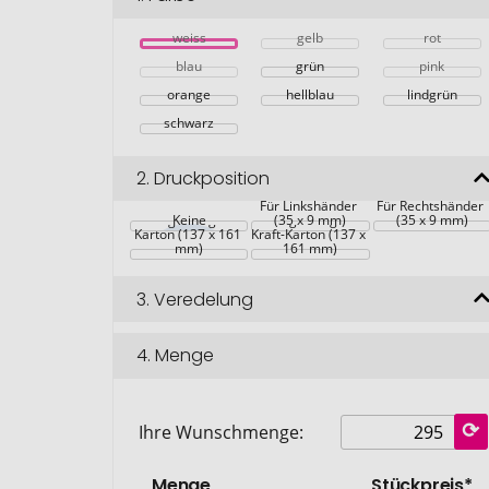
weiss
gelb
rot
blau
grün
pink
orange
hellblau
lindgrün
schwarz
2.
Druckposition
Für Linkshänder 
Für Rechtshänder 
Maßgefertigter 
Keine
Maßgefertigter 
(35 x 9 mm)
(35 x 9 mm)
Karton (137 x 161 
Kraft-Karton (137 x 
mm)
161 mm)
3.
Veredelung
4.
Menge
Ihre Wunschmenge:
Menge
Stückpreis*