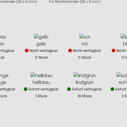
nkshänder (35 x 9 mm)
Für Rechtshänder (35 x 9 mm)
ss
gelb
rot
b
erfügbar
Nicht verfügbar
Nicht verfügbar
Nicht 
ück
0 Stück
0 Stück
0 
nge
hellblau
lindgrün
sch
erfügbar
Sofort verfügbar
Sofort verfügbar
Sofort
tück
1 Stück
19 Stück
3 