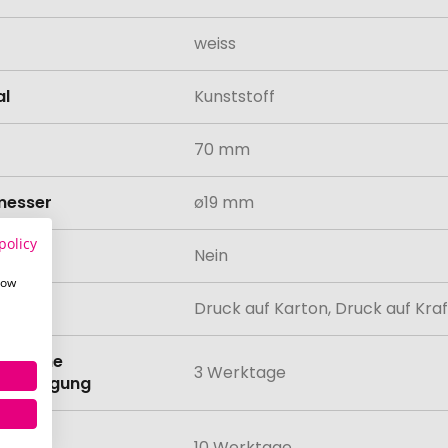
weiss
al
Kunststoff
70 mm
messer
ø19 mm
policy
odukt
Nein
how
lung
Druck auf Karton, Druck auf Kr
eit ohne
3 Werktage
anbringung
eit mit
10 Werktage