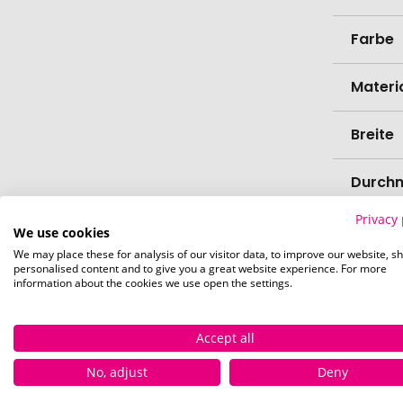
Farbe
Materi
Breite
Durch
Privacy 
Bio-Pr
We use cookies
We may place these for analysis of our visitor data, to improve our website, s
personalised content and to give you a great website experience. For more
Verede
information about the cookies we use open the settings.
Lieferz
Accept all
Werbe
No, adjust
Deny
Lieferz