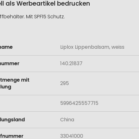
ll als Werbeartikel bedrucken
behälter. Mit SPF15 Schutz.
lname
Liplox Lippenbalsam, weiss
onen
lnummer
140.21837
tmenge mit
295
lung
5996425557715
llungsland
China
rifnummer
33041000