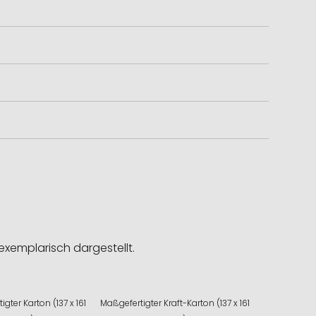
exemplarisch dargestellt.
gter Karton (137 x 161
Maßgefertigter Kraft-Karton (137 x 161