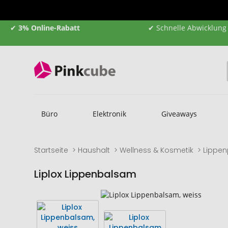
✔
3% Online-Rabatt
✔ Schnelle Abwicklung
Büro
Elektronik
Giveaways
Startseite
Haushalt
Wellness & Kosmetik
Lippen
Liplox Lippenbalsam
Zum
Zum
Ende
Anfang
der
der
Bildgalerie
Bildgalerie