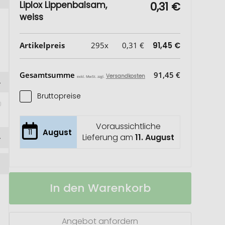
Liplox Lippenbalsam,
0,31 €
weiss
Artikelpreis
295x
0,31 €
91,45 €
Gesamtsumme
91,45 €
Versandkosten
exkl. MwSt. zzgl.
Bruttopreise
Voraussichtliche
11
August
Lieferung am
11. August
Liplox
Auf
In den Warenkorb
Lippenbalsam
Lager
Angebot anfordern