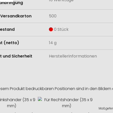
anbringung
Versandkarton
500
estand
0 Stück
t (netto)
14 g
t und Sicherheit
Herstellerinformationen
esem Produkt bedruckbaren Positionen sind in den Bildern 
Maßgeferti