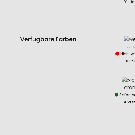
Für Li
Verfügbare Farben
wei
Nicht v
0 St
ora
Sofort v
4121 S