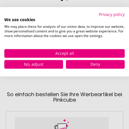
Privacy policy
We use cookies
Verfügbare Farben
We may place these for analysis of our visitor data, to improve our website,
show personalised content and to give you a great website experience. For
more information about the cookies we use open the settings.
gold
rot
Sofort verfügbar
Nicht verfügbar
Sofor
Accept all
7541 Stück
0 Stück
610
No, adjust
Deny
So einfach bestellen Sie Ihre Werbeartikel bei
Pinkcube