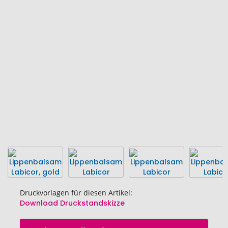
Ende
der
Bildgalerie
springen
Druckvorlagen für diesen Artikel:
Download Druckstandskizze
Zum