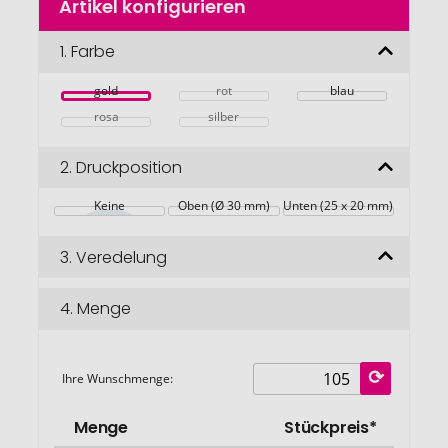
Artikel konfigurieren
Anfang
der
Bildgalerie
1.
Farbe
springen
gold
rot
blau
rosa
silber
2.
Druckposition
Keine
Oben (Ø 30 mm)
Unten (25 x 20 mm)
3.
Veredelung
4.
Menge
Ihre Wunschmenge:
Menge
Stückpreis*