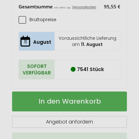
Gesamtsumme
95,55 €
Versandkosten
exkl. MwSt. zzgl.
Bruttopreise
Voraussichtliche Lieferung
11
August
am
11. August
SOFORT
7541 Stück
VERFÜGBAR
Lippenbalsam
Auf
In den Warenkorb
Labicor
Lager
Angebot anfordern