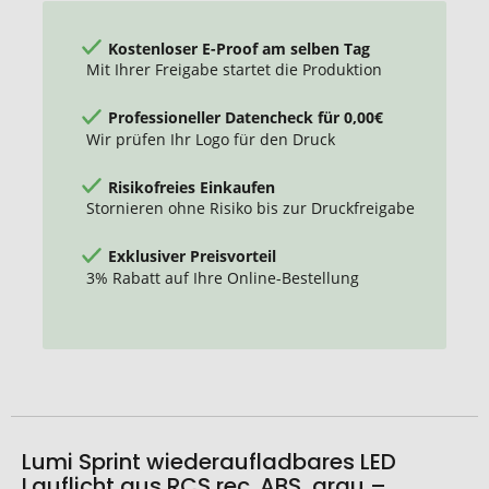
rec.
ABS
Kostenloser E-Proof am selben Tag
Mit Ihrer Freigabe startet die Produktion
Professioneller Datencheck für 0,00€
Wir prüfen Ihr Logo für den Druck
Risikofreies Einkaufen
Stornieren ohne Risiko bis zur Druckfreigabe
Exklusiver Preisvorteil
3% Rabatt auf Ihre Online-Bestellung
Lumi Sprint wiederaufladbares LED
Lauflicht aus RCS rec. ABS, grau –