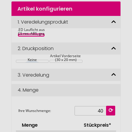
Zum
Artikel konfigurieren
Anfang
der
Bildgalerie
1.
Veredelungsprodukt
Lumi Sprint 
wiederaufladbares 
springen
LED Lauflicht aus 
RCS rec. ABS, grau
2.
Druckposition
Artikel Vorderseite 
Keine
(30 x 20 mm)
3.
Veredelung
4.
Menge
Ihre Wunschmenge:
Menge
Stückpreis*