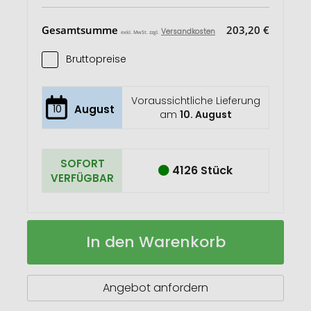
Gesamtsumme
203,20 €
Versandkosten
exkl. MwSt. zzgl.
Bruttopreise
Voraussichtliche Lieferung
10
August
am
10. August
SOFORT
4126 Stück
VERFÜGBAR
Lumi
Auf
In den Warenkorb
Sprint
Lager
wiederaufladbares
LED
Lauflicht
Angebot anfordern
aus
RCS