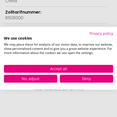
China
85131000
Mehr anzeigen
Privacy policy
We use cookies
We may place these for analysis of our visitor data, to improve our website,
show personalised content and to give you a great website experience. For
Druckposition
more information about the cookies we use open the settings.
Die bei diesem Produkt bedruckbaren Positionen
sind in den Bildern exemplarisch dargestellt.
Accept all
No, adjust
Deny
Artikel Vorderseite (30 x 20 mm)