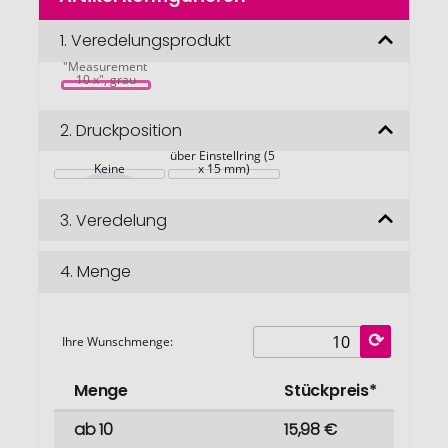
der
Bildgalerie
1.
Veredelungsprodukt
Lupe 
springen
"Measurement 
10 x", grau
2.
Druckposition
über Einstellring (5 
Keine
x 15 mm)
3.
Veredelung
4.
Menge
Ihre Wunschmenge:
Menge
Stückpreis*
ab 10
15,98 €