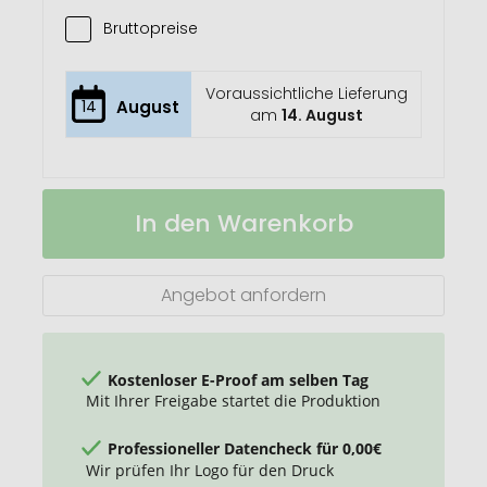
Bruttopreise
Voraussichtliche Lieferung
14
August
am
14. August
Lupe
Auf
In den Warenkorb
"Measurement
Lager
10
x"
Angebot anfordern
Kostenloser E-Proof am selben Tag
Mit Ihrer Freigabe startet die Produktion
Professioneller Datencheck für 0,00€
Wir prüfen Ihr Logo für den Druck