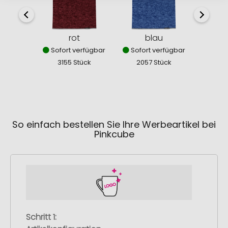
rot
blau
dun
Sofort verfügbar
Sofort verfügbar
Sofor
3155 Stück
2057 Stück
184
So einfach bestellen Sie Ihre Werbeartikel bei
Pinkcube
Schritt 1: