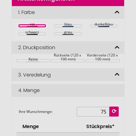
der
Bildgalerie
1.
Farbe
springen
rot
blau
dunkelblau
schwarz
grau
2.
Druckposition
Rückseite (120 x 
Vorderseite (120 x 
Keine
100 mm)
100 mm)
3.
Veredelung
4.
Menge
Ihre Wunschmenge:
Menge
Stückpreis*