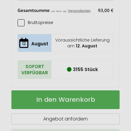
Gesamtsumme
93,00 €
Versandkosten
exkl. MwSt. zzgl.
Bruttopreise
Voraussichtliche Lieferung
12
August
am
12. August
SOFORT
3155 Stück
VERFÜGBAR
Mellax
Auf
In den Warenkorb
Multifunktions-
Lager
Schal
aus
RPET
Angebot anfordern