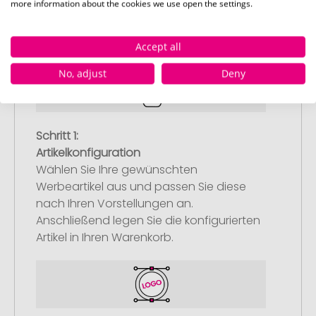
more information about the cookies we use open the settings.
So einfach bestellen Sie Ihre Werbeartikel bei
Pinkcube
Accept all
No, adjust
Deny
Schritt 1:
Artikelkonfiguration
Wählen Sie Ihre gewünschten
Werbeartikel aus und passen Sie diese
nach Ihren Vorstellungen an.
Anschließend legen Sie die konfigurierten
Artikel in Ihren Warenkorb.