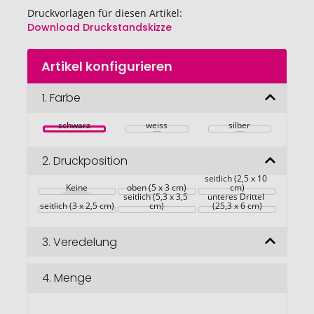
Druckvorlagen für diesen Artikel:
Download Druckstandskizze
Zum
Artikel konfigurieren
Anfang
der
Bildgalerie
1.
Farbe
springen
schwarz
weiss
silber
2.
Druckposition
seitlich (2,5 x 10 
Keine
oben (5 x 3 cm)
cm)
seitlich (5,3 x 3,5 
unteres Drittel 
seitlich (3 x 2,5 cm)
cm)
(25,3 x 6 cm)
3.
Veredelung
4.
Menge