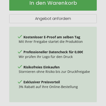
In den Warenkorb
Thermoskanne
Lager
"DoubleCupDesign"
Angebot anfordern
Kostenloser E-Proof am selben Tag
Mit Ihrer Freigabe startet die Produktion
Professioneller Datencheck für 0,00€
Wir prüfen Ihr Logo für den Druck
Risikofreies Einkaufen
Stornieren ohne Risiko bis zur Druckfreigabe
Exklusiver Preisvorteil
3% Rabatt auf Ihre Online-Bestellung