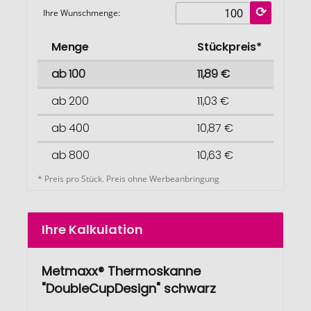
Ihre Wunschmenge:
Menge
Stückpreis*
ab 100
11,89 €
ab 200
11,03 €
ab 400
10,87 €
ab 800
10,63 €
* Preis pro Stück. Preis ohne Werbeanbringung
Ihre Kalkulation
Metmaxx® Thermoskanne
"DoubleCupDesign" schwarz