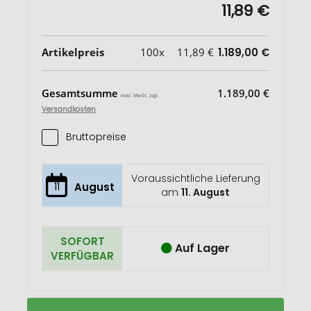
11,89 €
Artikelpreis
100x
11,89 €
1.189,00 €
Gesamtsumme
1.189,00 €
exkl. MwSt. zzgl.
Versandkosten
Bruttopreise
Voraussichtliche Lieferung
11
August
am
11. August
SOFORT
Auf Lager
VERFÜGBAR
Metmaxx®
Auf