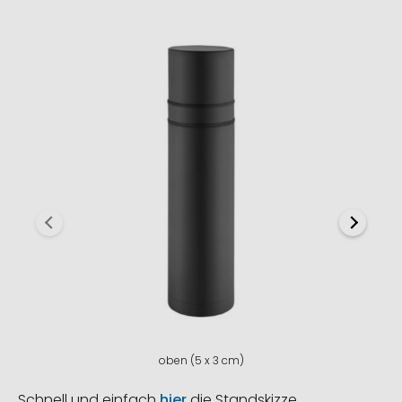
oben (5 x 3 cm)
Schnell und einfach
hier
die Standskizze