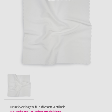
Ende
der
Bildgalerie
springen
Druckvorlagen für diesen Artikel: