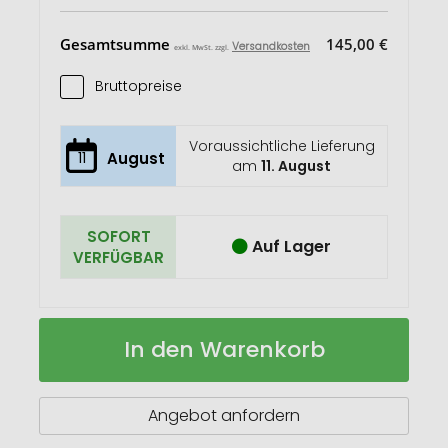
Gesamtsumme
145,00 €
Versandkosten
exkl. MwSt. zzgl.
Bruttopreise
Voraussichtliche Lieferung
11
August
am
11. August
SOFORT
Auf Lager
VERFÜGBAR
Mikrofaser
Auf
In den Warenkorb
Brillenputztuch
Lager
Angebot anfordern