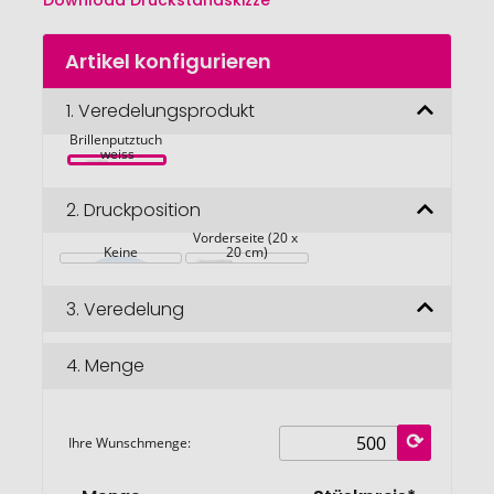
Download Druckstandskizze
Zum
Artikel konfigurieren
Anfang
der
Bildgalerie
1.
Veredelungsprodukt
Mikrofaser 
springen
Brillenputztuch 
weiss
2.
Druckposition
Vorderseite (20 x 
Keine
20 cm)
3.
Veredelung
4.
Menge
Ihre Wunschmenge: