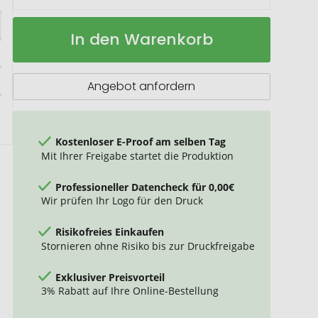
Moderne
Auf
In den Warenkorb
Stainless-
Lager
Steel
Flasche
mit
Angebot anfordern
Bambusdeckel
Kostenloser E-Proof am selben Tag
Mit Ihrer Freigabe startet die Produktion
Professioneller Datencheck für 0,00€
Wir prüfen Ihr Logo für den Druck
Risikofreies Einkaufen
Stornieren ohne Risiko bis zur Druckfreigabe
Exklusiver Preisvorteil
3% Rabatt auf Ihre Online-Bestellung