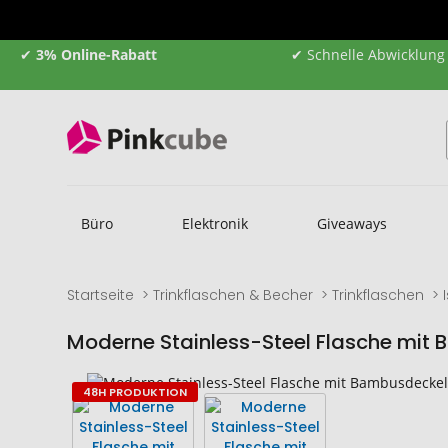
✔
3% Online-Rabatt
✔ Schnelle Abwicklung
Büro
Elektronik
Giveaways
Startseite
Trinkflaschen & Becher
Trinkflaschen
Moderne Stainless-Steel Flasche mit
Zum
Zum
48H PRODUKTION
Ende
Anfang
der
der
Bildgalerie
Bildgalerie