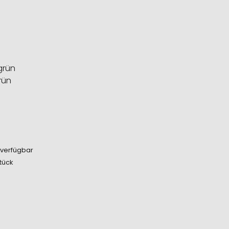
rün
 verfügbar
Stück