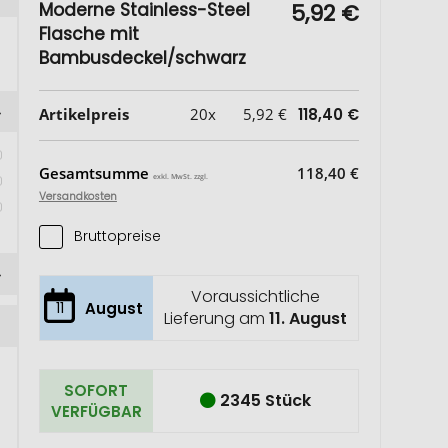
Moderne Stainless-Steel
5,92 €
Flasche mit
Bambusdeckel/schwarz
Artikelpreis
20x
5,92 €
118,40 €
 
)
Gesamtsumme
118,40 €
exkl. MwSt. zzgl.
Versandkosten
Bruttopreise
Voraussichtliche
11
August
Lieferung am
11. August
SOFORT
2345 Stück
VERFÜGBAR