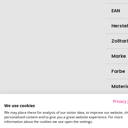
EAN
Herste
Zollta
Marke
Farbe
Materi
Länge
Privacy 
We use cookies
We may place these for analysis of our visitor data, to improve our website, s
Breite
personalised content and to give you a great website experience. For more
information about the cookies we use open the settings.