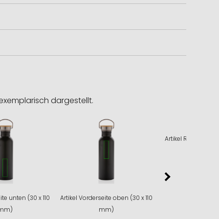
exemplarisch dargestellt.
Artikel Rückseite Mi
mm)
ite unten (30 x 110
Artikel Vorderseite oben (30 x 110
mm)
mm)