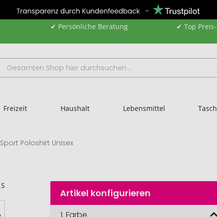
✔ Persönliche Beratung
✔ Top Preis
Freizeit
Haushalt
Lebensmittel
Tasc
port Poloshirt Unisex
Artikel konfigurieren
1.
Farbe