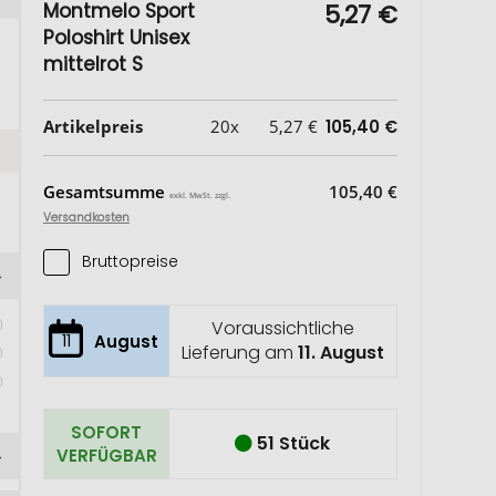
Montmelo Sport
5,27 €
Poloshirt Unisex
mittelrot S
Artikelpreis
20x
5,27 €
105,40 €
Gesamtsumme
105,40 €
exkl. MwSt. zzgl.
Versandkosten
Bruttopreise
Voraussichtliche
 
11
August
Lieferung am
11. August
SOFORT
51 Stück
VERFÜGBAR