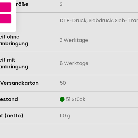
tionsgröße
S
lung
DTF-Druck, Siebdruck, Sieb-Tra
eit ohne
3 Werktage
anbringung
eit mit
8 Werktage
anbringung
Versandkarton
50
estand
51 Stück
t (netto)
110 g