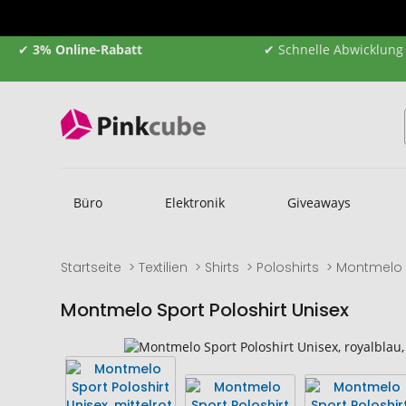
✔
3% Online-Rabatt
✔ Schnelle Abwicklung
Büro
Elektronik
Giveaways
Startseite
Textilien
Shirts
Poloshirts
Montmelo S
Montmelo Sport Poloshirt Unisex
Zum
Zum
Ende
Anfang
der
der
Bildgalerie
Bildgalerie