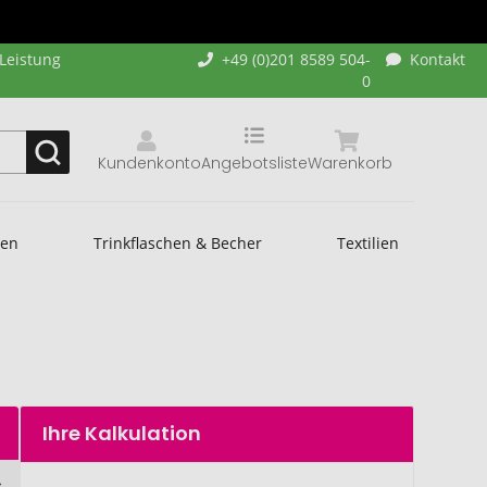
-Leistung
+49 (0)201 8589 504-
Kontakt
0
Kundenkonto
Angebotsliste
Warenkorb
hen
Trinkflaschen & Becher
Textilien
Ihre Kalkulation