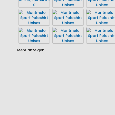
springen
springen
Mehr anzeigen