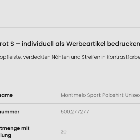
rot S – individuell als Werbeartikel bedrucke
opfleiste, verdeckten Nähten und Streifen in Kontrastfarbe
lname
Montmelo Sport Poloshirt Unisex
onen
lnummer
500.277277
tmenge mit
20
lung