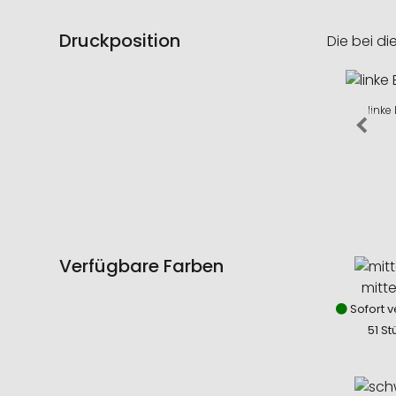
Druckposition
Die bei di
linke
Verfügbare Farben
mitte
Sofort v
51 St