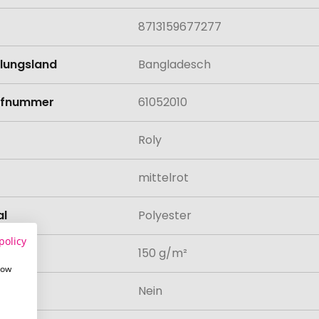
8713159677277
llungsland
Bangladesch
rifnummer
61052010
Roly
mittelrot
al
Polyester
policy
atur
150 g/m²
how
odukt
Nein