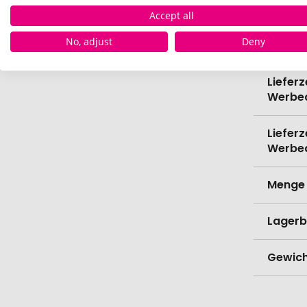
Konfek
Accept all
No, adjust
Deny
Verede
Lieferz
Werbe
Lieferz
Werbe
Menge 
Lagerb
Gewich