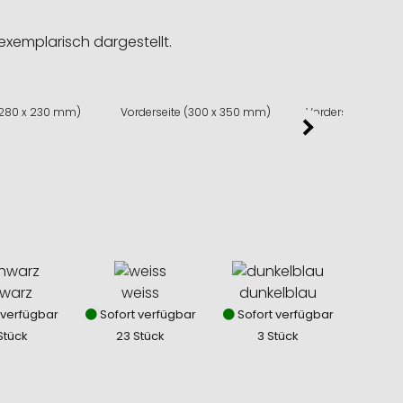
exemplarisch dargestellt.
(280 x 230 mm)
Vorderseite (300 x 350 mm)
Vorderseite (280
warz
weiss
dunkelblau
 verfügbar
Sofort verfügbar
Sofort verfügbar
Stück
23 Stück
3 Stück