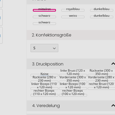
mittelrot
royalblau
dunkelblau
schwarz
weiss
dunkelblau
schwarz
2.
Konfektionsgröße
3.
Druckposition
linke Brust (120 x 
Rückseite (300 x 
Keine
120 mm)
350 mm)
Rückseite (280 x 
Vorderseite (300 x 
Vorderseite (280 x
230 mm)
350 mm)
230 mm)
linker Bizeps (110 
linker Bizeps (100 
rechte Brust (120 
x 120 mm)
x 120 mm)
x 120 mm)
rechter Bizeps 
rechter Bizeps 
(110 x 120 mm)
(100 x 120 mm)
4.
Veredelung