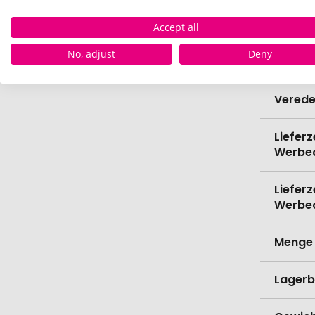
Bio-Pr
Accept all
No, adjust
Deny
Spülma
Verede
Lieferz
Werbe
Lieferz
Werbe
Menge 
Lagerb