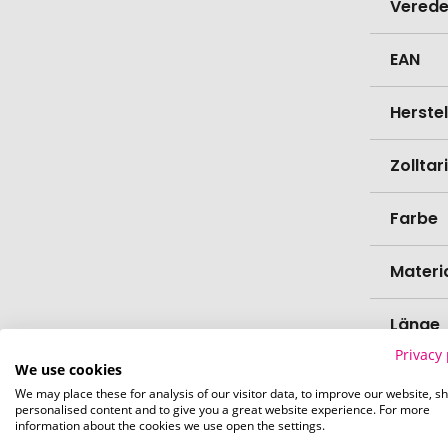
Verede
EAN
Herste
Zollta
Farbe
Materi
Länge
Privacy 
We use cookies
Breite
We may place these for analysis of our visitor data, to improve our website, s
personalised content and to give you a great website experience. For more
information about the cookies we use open the settings.
Höhe