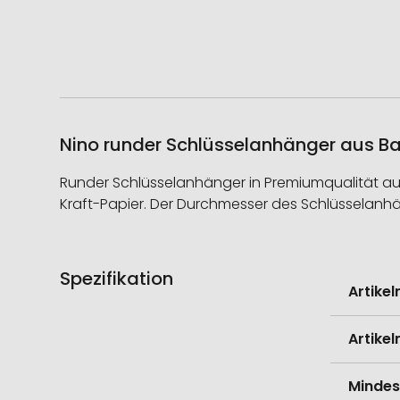
Nino runder Schlüsselanhänger aus Ba
Runder Schlüsselanhänger in Premiumqualität au
Kraft-Papier. Der Durchmesser des Schlüsselanhän
Spezifikation
Weitere
Artike
Informati
Artike
Mindes