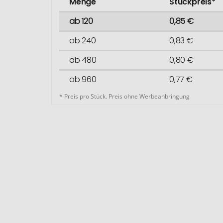
Menge
Stückpreis*
ab 120
0,85 €
ab 240
0,83 €
ab 480
0,80 €
ab 960
0,77 €
* Preis pro Stück. Preis ohne Werbeanbringung