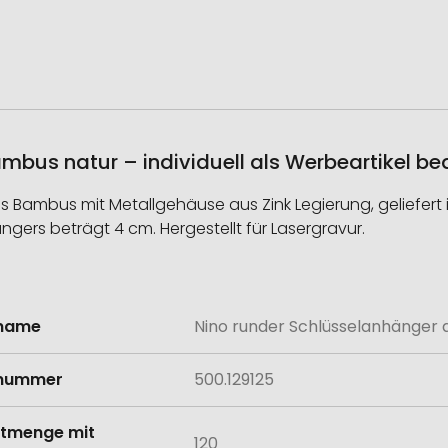
mbus natur – individuell als Werbeartikel b
s Bambus mit Metallgehäuse aus Zink Legierung, geliefer
gers beträgt 4 cm. Hergestellt für Lasergravur.
lname
Nino runder Schlüsselanhänger 
onen
lnummer
500.129125
tmenge mit
120