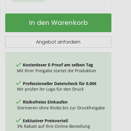
Nino
Auf
In den Warenkorb
runder
Lager
Schlüsselanhänger
aus
Bambus
Angebot anfordern
Kostenloser E-Proof am selben Tag
Mit Ihrer Freigabe startet die Produktion
Professioneller Datencheck für 0,00€
Wir prüfen Ihr Logo für den Druck
Risikofreies Einkaufen
Stornieren ohne Risiko bis zur Druckfreigabe
Exklusiver Preisvorteil
3% Rabatt auf Ihre Online-Bestellung