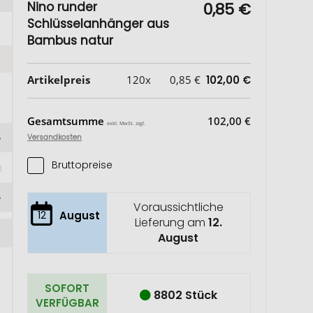
Nino runder
0,85 €
Schlüsselanhänger aus
Bambus natur
Artikelpreis
120x
0,85 €
102,00 €
Gesamtsumme
102,00 €
exkl. MwSt. zzgl.
Versandkosten
Bruttopreise
)
Voraussichtliche
12
August
Lieferung am
12.
August
SOFORT
8802 Stück
VERFÜGBAR