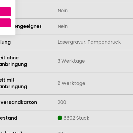
odukt
Nein
schinengeeignet
Nein
lung
Lasergravur, Tampondruck
eit ohne
3 Werktage
anbringung
eit mit
8 Werktage
anbringung
Versandkarton
200
estand
8802 Stück