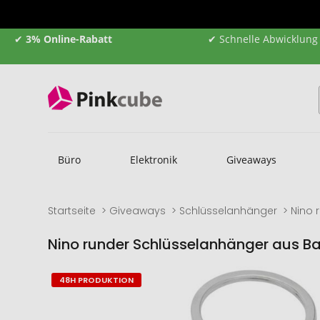
✔
3% Online-Rabatt
✔ Schnelle Abwicklung
Büro
Elektronik
Giveaways
Startseite
Giveaways
Schlüsselanhänger
Nino 
Nino runder Schlüsselanhänger aus 
Zum
Zum
48H PRODUKTION
Ende
Anfang
der
der
Bildgalerie
Bildgalerie