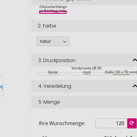
Nino runder 
Schlüsselanhänger 
aus Bambus natur 
2.
Farbe
3.
Druckposition
Vorderseite (Ø 30 
Keine
mm)
Hülle (30 x 70 mm
4.
Veredelung
5.
Menge
Ihre Wunschmenge: