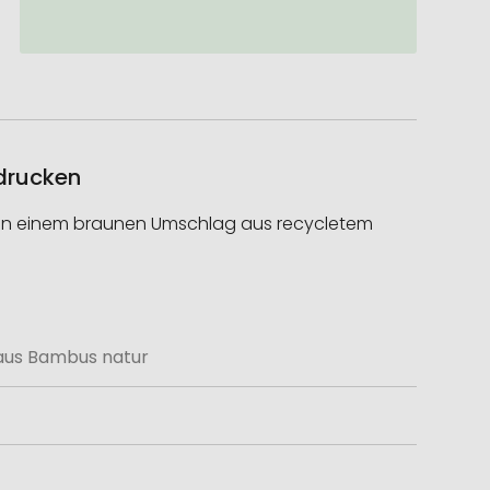
edrucken
t in einem braunen Umschlag aus recycletem
aus Bambus natur