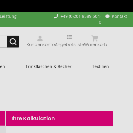
-Leistung
+49 (0)201 8589 504-
Kontakt
0
Kundenkonto
Angebotsliste
Warenkorb
hen
Trinkflaschen & Becher
Textilien
Ihre Kalkulation