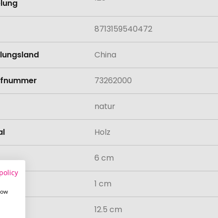
lung
8713159540472
llungsland
China
rifnummer
73262000
natur
al
Holz
6 cm
policy
1 cm
how
12.5 cm