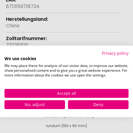
8713159718734
China
73239300
Privacy policy
We use cookies
Mehr anzeigen
We may place these for analysis of our visitor data, to improve our website,
show personalised content and to give you a great website experience. For
more information about the cookies we use open the settings.
Druckposition
Accept all
Die bei diesem Produkt bedruckbaren Positionen
sind in den Bildern exemplarisch dargestellt.
No, adjust
Deny
rundum (160 x 90 mm)