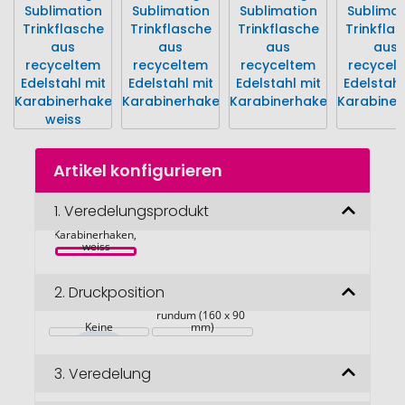
Oregon 400 ml 
Zum
RSC-zertifizierte 
Artikel konfigurieren
Anfang
einwandige 
Sublimation 
der
Trinkflasche aus 
Bildgalerie
1.
Veredelungsprodukt
recyceltem 
Edelstahl mit 
springen
Karabinerhaken, 
weiss
2.
Druckposition
rundum (160 x 90 
Keine
mm)
3.
Veredelung