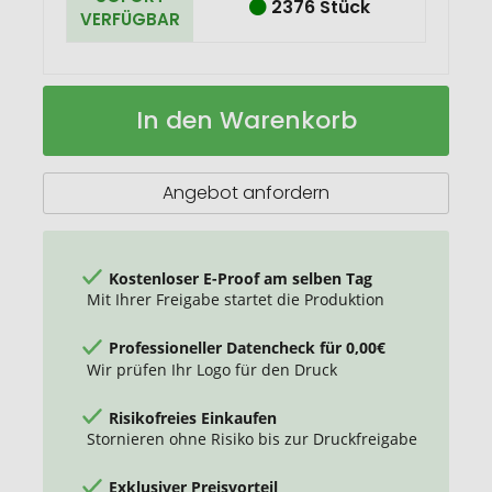
2376 Stück
VERFÜGBAR
Oregon
Auf
In den Warenkorb
400
Lager
ml
RSC-
zertifizierte
Angebot anfordern
einwandige
Sublimation
Trinkflasche
aus
Kostenloser E-Proof am selben Tag
recyceltem
Mit Ihrer Freigabe startet die Produktion
Edelstahl
mit
Professioneller Datencheck für 0,00€
Karabinerhaken
Wir prüfen Ihr Logo für den Druck
Risikofreies Einkaufen
Stornieren ohne Risiko bis zur Druckfreigabe
Exklusiver Preisvorteil