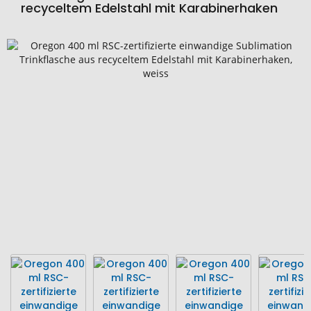
recyceltem Edelstahl mit Karabinerhaken
Zum
Ende
der
Bildgalerie
springen