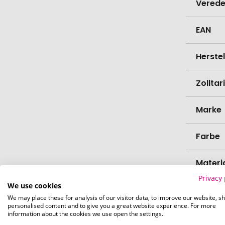
Verede
EAN
Herste
Zollta
Marke
Farbe
Materi
Privacy 
We use cookies
Länge
We may place these for analysis of our visitor data, to improve our website, s
personalised content and to give you a great website experience. For more
information about the cookies we use open the settings.
Breite