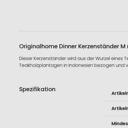
Originalhome Dinner Kerzenständer M m
Dieser Kerzenständer wird aus der Wurzel eines Te
Teakholzplantagen in Indonesien bezogen und von
Spezifikation
Weitere
Artike
Informati
Artike
Mindes