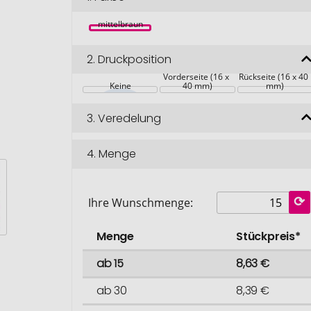
mittelbraun
2.
Druckposition
Vorderseite (16 x 
Rückseite (16 x 40 
Keine
40 mm)
mm)
3.
Veredelung
4.
Menge
Ihre Wunschmenge:
Menge
Stückpreis*
ab 15
8,63 €
ab 30
8,39 €