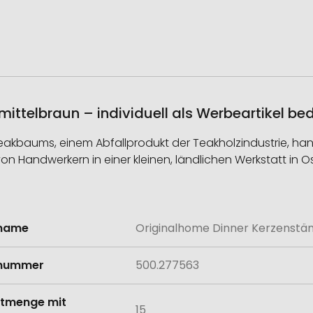
ittelbraun – individuell als Werbeartikel be
akbaums, einem Abfallprodukt der Teakholzindustrie, handge
 Handwerkern in einer kleinen, ländlichen Werkstatt in O
lname
Originalhome Dinner Kerzenstä
onen
lnummer
500.277563
tmenge mit
15