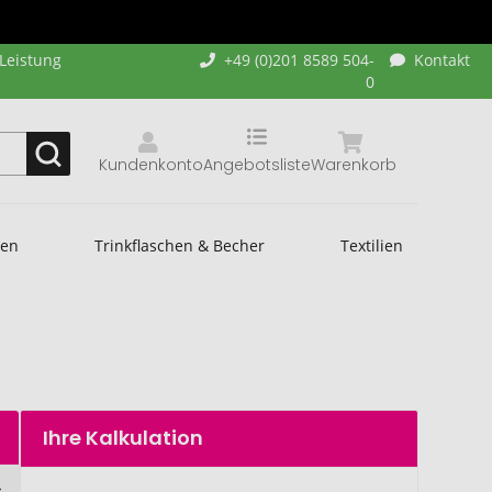
-Leistung
+49 (0)201 8589 504-
Kontakt
0
Kundenkonto
Angebotsliste
Warenkorb
hen
Trinkflaschen & Becher
Textilien
Ihre Kalkulation