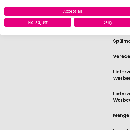
Höhe
Accept all
No, adjust
Deny
Bio-Pr
Spülma
Verede
Lieferz
Werbe
Lieferz
Werbe
Menge 