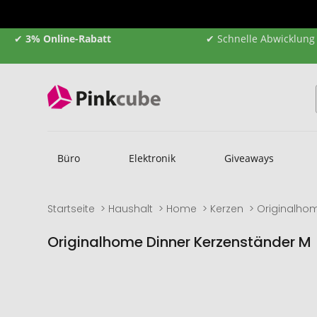
✔
3% Online-Rabatt
✔ Schnelle Abwicklung
Büro
Elektronik
Giveaways
Startseite
Haushalt
Home
Kerzen
Originalho
Originalhome Dinner Kerzenständer M
Zum
Zum
Ende
Anfang
der
der
Bildgalerie
Bildgalerie