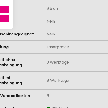
9.5 cm
odukt
Nein
schinengeeignet
Nein
lung
Lasergravur
eit ohne
3 Werktage
anbringung
eit mit
8 Werktage
anbringung
Versandkarton
6