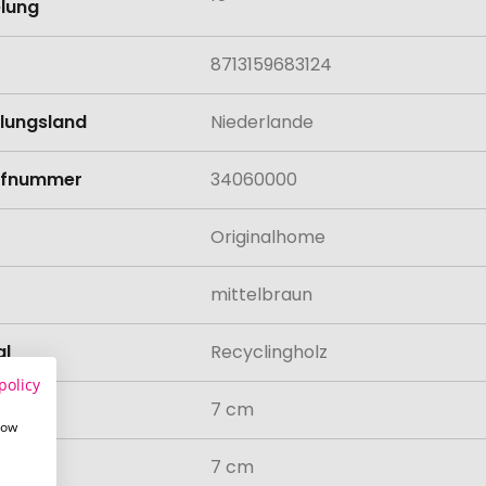
lung
8713159683124
llungsland
Niederlande
rifnummer
34060000
Originalhome
mittelbraun
al
Recyclingholz
policy
7 cm
how
7 cm