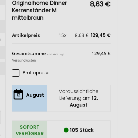
Originalhome Dinner
8,63 €
Kerzenständer M
mittelbraun
Artikelpreis
15x
8,63 €
129,45 €
Gesamtsumme
129,45 €
exkl. MwSt. zzgl.
Versandkosten
Bruttopreise
Voraussichtliche
12
August
Lieferung am
12.
August
SOFORT
105 Stück
VERFÜGBAR