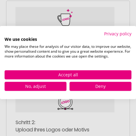
Privacy policy
Schritt 1:
We use cookies
Artikelkonfiguration
We may place these for analysis of our visitor data, to improve our website,
show personalised content and to give you a great website experience. For
Wählen Sie Ihre gewünschten
more information about the cookies we use open the settings.
Werbeartikel aus und passen Sie diese
nach Ihren Vorstellungen an.
Anschließend legen Sie die konfigurierten
Accept all
Artikel in Ihren Warenkorb.
No, adjust
Deny
Schritt 2:
Upload Ihres Logos oder Motivs