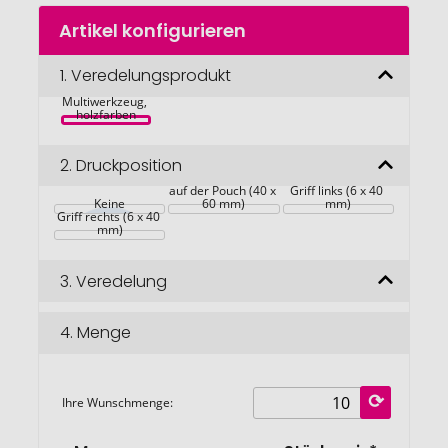
Zum
Artikel konfigurieren
Anfang
der
Bildgalerie
1.
Veredelungsprodukt
Orrefors 
Hunting 
springen
Multiwerkzeug, 
holzfarben
2.
Druckposition
auf der Pouch (40 x 
Griff links (6 x 40 
Keine
60 mm)
mm)
Griff rechts (6 x 40 
mm)
3.
Veredelung
4.
Menge
Ihre Wunschmenge: