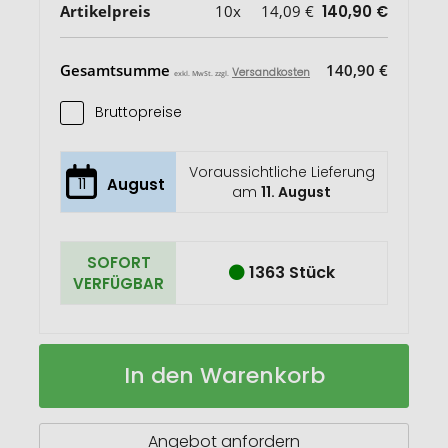
Artikelpreis
10x
14,09 €
140,90 €
Gesamtsumme
140,90 €
Versandkosten
exkl. MwSt. zzgl.
Bruttopreise
Voraussichtliche Lieferung
11
August
am
11. August
SOFORT
1363 Stück
VERFÜGBAR
Orrefors
Auf
In den Warenkorb
Hunting
Lager
Multiwerkzeug
Angebot anfordern