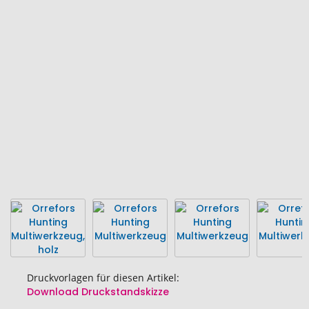
Ende
der
Bildgalerie
springen
Druckvorlagen für diesen Artikel:
Download Druckstandskizze