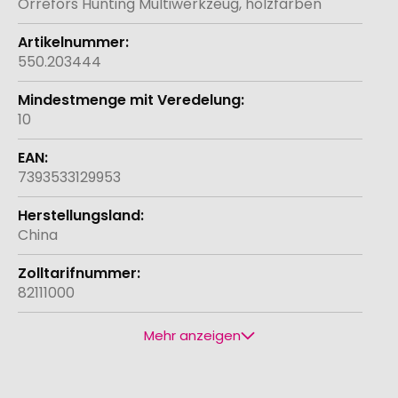
Orrefors Hunting Multiwerkzeug, holzfarben
550.203444
10
7393533129953
China
82111000
Mehr anzeigen