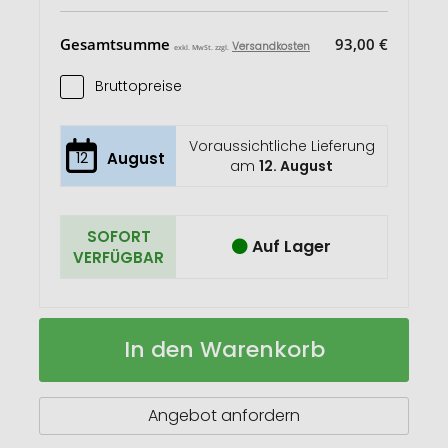
Gesamtsumme
93,00 €
Versandkosten
exkl. MwSt. zzgl.
Bruttopreise
Voraussichtliche Lieferung
12
August
am
12. August
SOFORT
Auf Lager
VERFÜGBAR
Parkscheibe
Auf
In den Warenkorb
"Gamma"
Lager
Angebot anfordern