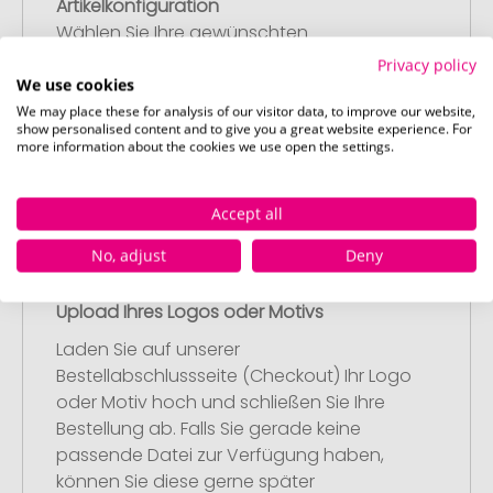
Artikelkonfiguration
Wählen Sie Ihre gewünschten
Werbeartikel aus und passen Sie diese
Privacy policy
nach Ihren Vorstellungen an.
We use cookies
Anschließend legen Sie die konfigurierten
We may place these for analysis of our visitor data, to improve our website,
show personalised content and to give you a great website experience. For
Artikel in Ihren Warenkorb.
more information about the cookies we use open the settings.
Accept all
No, adjust
Deny
Schritt 2:
Upload Ihres Logos oder Motivs
Laden Sie auf unserer
Bestellabschlussseite (Checkout) Ihr Logo
oder Motiv hoch und schließen Sie Ihre
Bestellung ab. Falls Sie gerade keine
passende Datei zur Verfügung haben,
können Sie diese gerne später