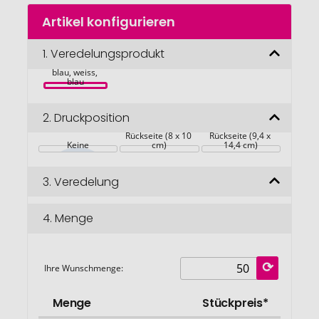
Zum
Artikel konfigurieren
Anfang
der
Bildgalerie
1.
Veredelungsprodukt
Parkscheibe 
"Gamma", 
springen
blau, weiss, 
blau
2.
Druckposition
Rückseite (8 x 10 
Rückseite (9,4 x 
Keine
cm)
14,4 cm)
3.
Veredelung
4.
Menge
Ihre Wunschmenge:
Menge
Stückpreis*