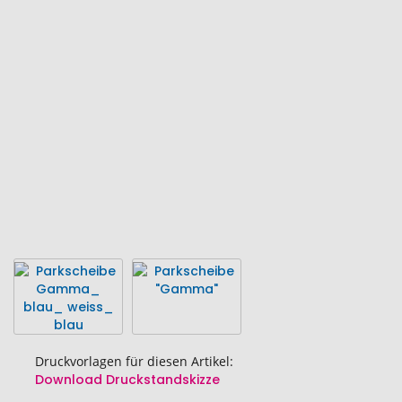
Ende
der
Bildgalerie
springen
Druckvorlagen für diesen Artikel:
Download Druckstandskizze