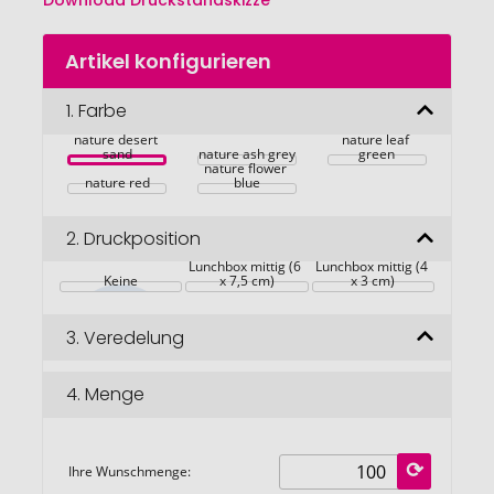
Download Druckstandskizze
Zum
Artikel konfigurieren
Anfang
der
Bildgalerie
1.
Farbe
springen
nature desert 
nature leaf 
sand
nature ash grey
green
nature flower 
nature red
blue
2.
Druckposition
Lunchbox mittig (6 
Lunchbox mittig (4 
Keine
x 7,5 cm)
x 3 cm)
3.
Veredelung
4.
Menge
Ihre Wunschmenge: