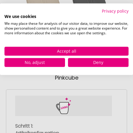
Privacy policy
We use cookies
We may place these for analysis of our visitor data, to improve our website,
nature desert sand
nature ash grey
nature 
show personalised content and to give you a great website experience. For
more information about the cookies we use open the settings.
Sofort verfügbar
Sofort verfügbar
Sofor
Accept all
No, adjust
Deny
So einfach bestellen Sie Ihre Werbeartikel bei
Pinkcube
Schritt 1: