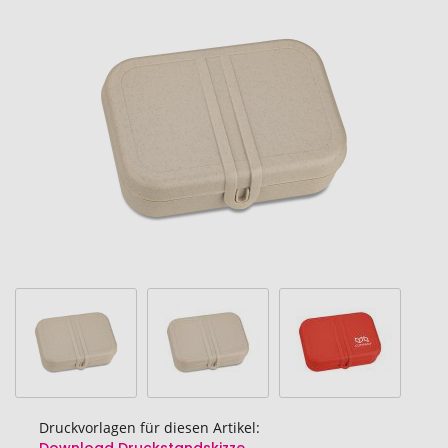
Ende
der
Bildgalerie
springen
Druckvorlagen für diesen Artikel: