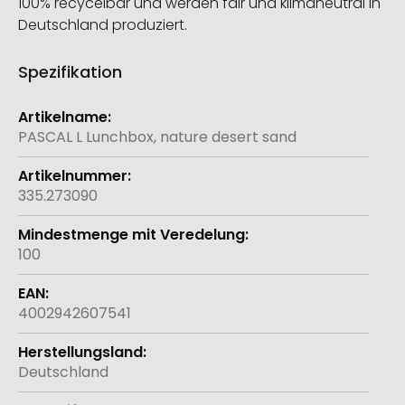
100% recycelbar und werden fair und klimaneutral in
Deutschland produziert.
Spezifikation
Weitere
Informationen
PASCAL L Lunchbox, nature desert sand
335.273090
100
4002942607541
Deutschland