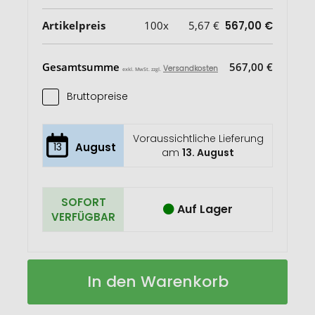
Artikelpreis
100x
5,67 €
567,00 €
Gesamtsumme
567,00 €
Versandkosten
exkl. MwSt. zzgl.
Bruttopreise
Voraussichtliche Lieferung
13
August
am
13. August
SOFORT
Auf Lager
VERFÜGBAR
PASCAL
Auf
In den Warenkorb
L
Lager
Lunchbox