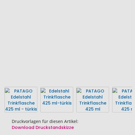
Ende
der
Bildgalerie
springen
Druckvorlagen für diesen Artikel:
Download Druckstandskizze