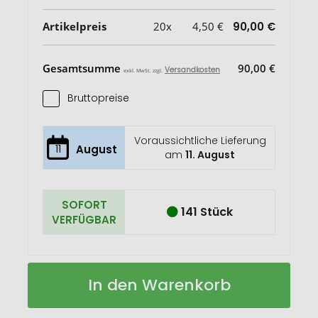
Artikelpreis
20x
4,50 €
90,00 €
Gesamtsumme
90,00 €
Versandkosten
exkl. MwSt. zzgl.
Bruttopreise
Voraussichtliche Lieferung
11
August
am
11. August
SOFORT
141 Stück
VERFÜGBAR
PATAGO
Auf
In den Warenkorb
Edelstahl
Lager
Trinkflasche
425