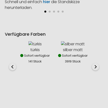
Schnell und einfach
hier
die Standskizze
herunterladen.
Verfügbare Farben
türkis
silber matt
Sofort verfügbar
Sofort verfügbar
141 Stück
3919 Stück
sc
Nich
0