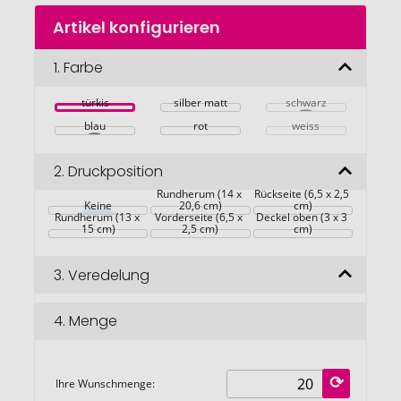
Zum
Artikel konfigurieren
Anfang
der
Bildgalerie
1.
Farbe
springen
türkis
silber matt
schwarz
blau
rot
weiss
2.
Druckposition
Rundherum (14 x 
Rückseite (6,5 x 2,5 
Keine
20,6 cm)
cm)
Rundherum (13 x 
Vorderseite (6,5 x 
Deckel oben (3 x 3 
15 cm)
2,5 cm)
cm)
3.
Veredelung
4.
Menge
Ihre Wunschmenge: