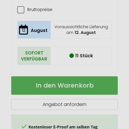
Bruttopreise
Voraussichtliche Lieferung
12
August
am
12. August
SOFORT
11 Stück
VERFÜGBAR
Pendu
Auf
In den Warenkorb
Handtuch
Lager
aus
RPET
Angebot anfordern
Kostenloser E-Proof am selben Tag