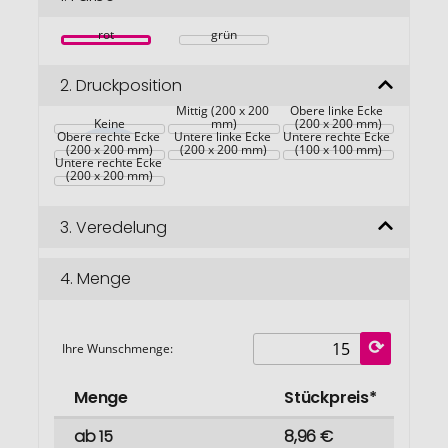
springen
rot
grün
2.
Druckposition
Mittig (200 x 200 
Obere linke Ecke 
Keine
mm)
(200 x 200 mm)
Obere rechte Ecke 
Untere linke Ecke 
Untere rechte Ecke 
(200 x 200 mm)
(200 x 200 mm)
(100 x 100 mm)
Untere rechte Ecke 
(200 x 200 mm)
3.
Veredelung
4.
Menge
Ihre Wunschmenge:
Menge
Stückpreis*
ab 15
8,96 €