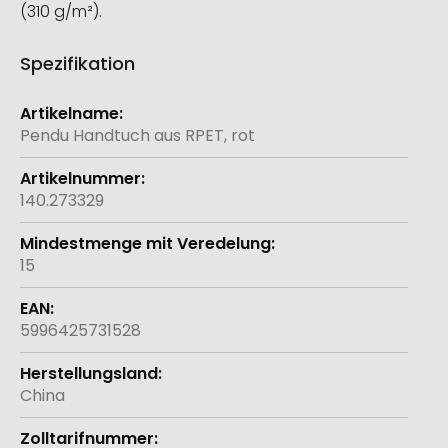
(310 g/m²).
Spezifikation
Weitere
Informationen
Pendu Handtuch aus RPET, rot
140.273329
15
5996425731528
China