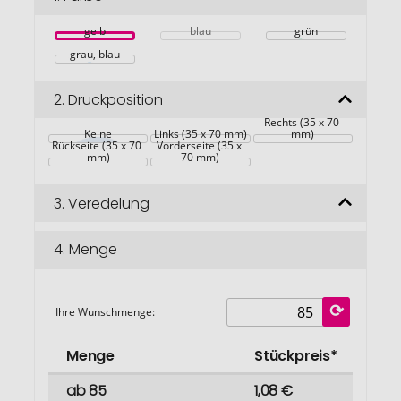
springen
gelb
blau
grün
grau, blau
2.
Druckposition
Rechts (35 x 70 
Keine
Links (35 x 70 mm)
mm)
Rückseite (35 x 70 
Vorderseite (35 x 
mm)
70 mm)
3.
Veredelung
4.
Menge
Ihre Wunschmenge:
Menge
Stückpreis*
ab 85
1,08 €