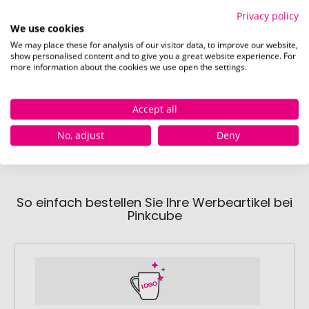
blau
Privacy policy
Nicht verfügbar
We use cookies
0 Stück
We may place these for analysis of our visitor data, to improve our website,
show personalised content and to give you a great website experience. For
more information about the cookies we use open the settings.
gelb
Sofort verfügbar
Sofor
Accept all
5567 Stück
778
No, adjust
Deny
So einfach bestellen Sie Ihre Werbeartikel bei
Pinkcube