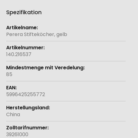
Spezifikation
Weitere
Informationen
Perera Stifteköcher, gelb
140.216537
85
5996425255772
China
39261000