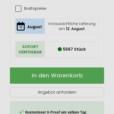
Bruttopreise
Voraussichtliche Lieferung
12
August
am
12. August
SOFORT
5567 Stück
VERFÜGBAR
Perera
Auf
In den Warenkorb
Stifteköcher
Lager
Angebot anfordern
Kostenloser E-Proof am selben Tag