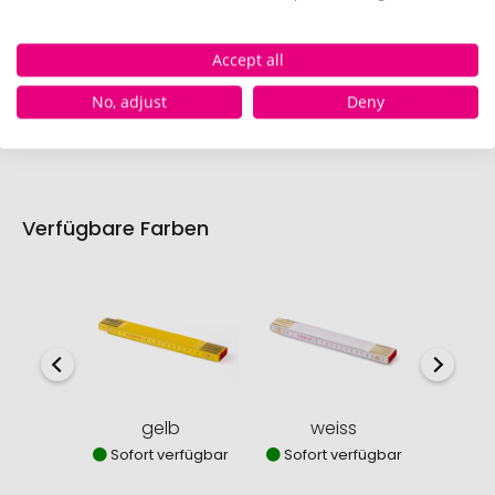
Vorderseite (135 x 27 mm)
Accept all
Schnell und einfach
hier
die Standskizze
No, adjust
Deny
herunterladen.
Verfügbare Farben
gelb
weiss
n
Sofort verfügbar
Sofort verfügbar
Sofor