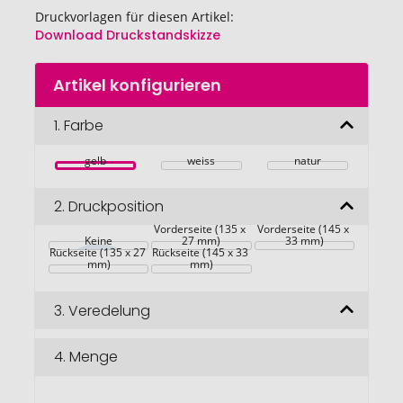
Druckvorlagen für diesen Artikel:
Download Druckstandskizze
Zum
Artikel konfigurieren
Anfang
der
Bildgalerie
1.
Farbe
springen
gelb
weiss
natur
2.
Druckposition
Vorderseite (135 x 
Vorderseite (145 x 
Keine
27 mm)
33 mm)
Rückseite (135 x 27 
Rückseite (145 x 33 
mm)
mm)
3.
Veredelung
4.
Menge