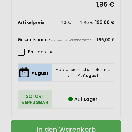
1,96 €
Artikelpreis
100x
1,96 €
196,00 €
Gesamtsumme
196,00 €
Versandkosten
exkl. MwSt. zzgl.
Bruttopreise
Voraussichtliche Lieferung
14
August
am
14. August
SOFORT
Auf Lager
VERFÜGBAR
PERFECT
Auf
In den Warenkorb
10
Lager