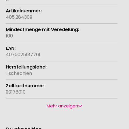
405.284309
100
4070025187761
Tschechien
90178010
Mehr anzeigen