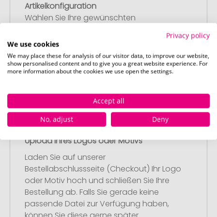
Artikelkonfiguration
Wählen Sie Ihre gewünschten
Werbeartikel aus und passen Sie diese
Privacy policy
nach Ihren Vorstellungen an.
We use cookies
Anschließend legen Sie die konfigurierten
We may place these for analysis of our visitor data, to improve our website,
Artikel in Ihren Warenkorb.
show personalised content and to give you a great website experience. For
more information about the cookies we use open the settings.
Accept all
No, adjust
Deny
Schritt 2:
Upload Ihres Logos oder Motivs
Laden Sie auf unserer
Bestellabschlussseite (Checkout) Ihr Logo
oder Motiv hoch und schließen Sie Ihre
Bestellung ab. Falls Sie gerade keine
passende Datei zur Verfügung haben,
können Sie diese gerne später