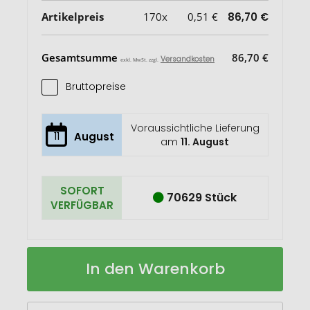
Artikelpreis
170x
0,51 €
86,70 €
Gesamtsumme
86,70 €
Versandkosten
exkl. MwSt. zzgl.
Bruttopreise
Voraussichtliche Lieferung
11
August
am
11. August
SOFORT
70629 Stück
VERFÜGBAR
PIN
Auf
In den Warenkorb
OPENER
Lager
Magnet-
Badge
mit