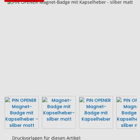
Zum
Ende
der
Bildgalerie
springen
Druckvorlagen für diesen Artikel: