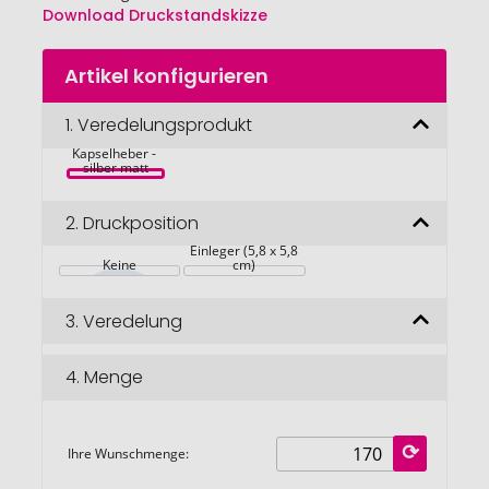
Download Druckstandskizze
Zum
Artikel konfigurieren
Anfang
der
PIN OPENER 
Bildgalerie
1.
Veredelungsprodukt
Magnet-Badge 
mit 
springen
Kapselheber - 
silber matt
2.
Druckposition
 Einleger (5,8 x 5,8 
Keine
cm)
3.
Veredelung
4.
Menge
Ihre Wunschmenge: