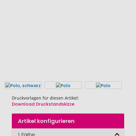
der
Bildgalerie
springen
Druckvorlagen für diesen Artikel:
Download Druckstandskizze
Zum
Artikel konfigurieren
Anfang
der
Bildgalerie
1.
Farbe