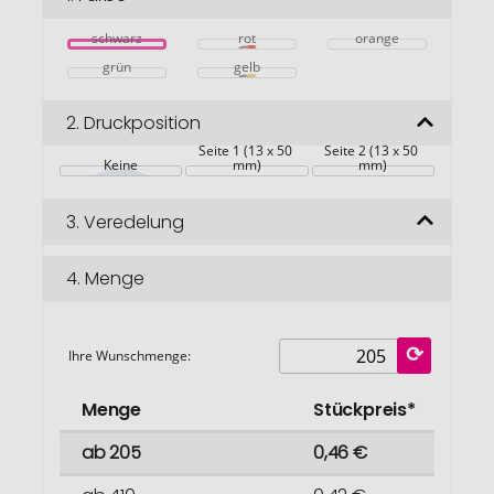
springen
schwarz
rot
orange
grün
gelb
2.
Druckposition
Seite 1 (13 x 50 
Seite 2 (13 x 50 
Keine
mm)
mm)
3.
Veredelung
4.
Menge
Ihre Wunschmenge:
Menge
Stückpreis*
ab 205
0,46 €