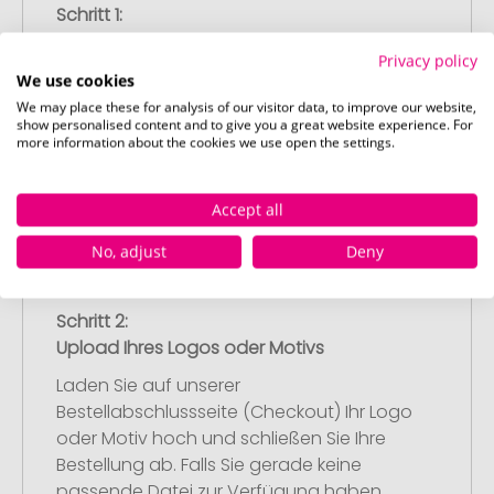
Schritt 1:
Artikelkonfiguration
Privacy policy
Wählen Sie Ihre gewünschten
We use cookies
Werbeartikel aus und passen Sie diese
We may place these for analysis of our visitor data, to improve our website,
nach Ihren Vorstellungen an.
show personalised content and to give you a great website experience. For
more information about the cookies we use open the settings.
Anschließend legen Sie die konfigurierten
Artikel in Ihren Warenkorb.
Accept all
No, adjust
Deny
Schritt 2:
Upload Ihres Logos oder Motivs
Laden Sie auf unserer
Bestellabschlussseite (Checkout) Ihr Logo
oder Motiv hoch und schließen Sie Ihre
Bestellung ab. Falls Sie gerade keine
passende Datei zur Verfügung haben,