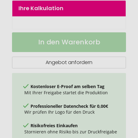
springen
Ihre Kalkulation
POLYCLEAN
Auf
In den Warenkorb
Brillenputztuch
Lager
21x15
cm
Angebot anfordern
Kostenloser E-Proof am selben Tag
Mit Ihrer Freigabe startet die Produktion
Professioneller Datencheck für 0,00€
Wir prüfen Ihr Logo für den Druck
Risikofreies Einkaufen
Stornieren ohne Risiko bis zur Druckfreigabe