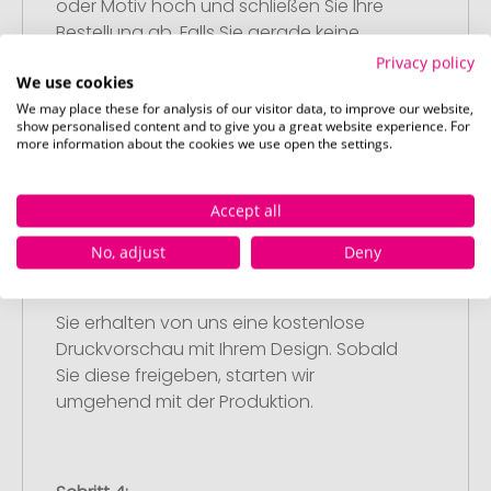
oder Motiv hoch und schließen Sie Ihre
Bestellung ab. Falls Sie gerade keine
passende Datei zur Verfügung haben,
Privacy policy
We use cookies
können Sie diese gerne später
nachliefern.
We may place these for analysis of our visitor data, to improve our website,
show personalised content and to give you a great website experience. For
more information about the cookies we use open the settings.
Accept all
No, adjust
Deny
Schritt 3:
Artikelvorschau und Freigabe
Sie erhalten von uns eine kostenlose
Druckvorschau mit Ihrem Design. Sobald
Sie diese freigeben, starten wir
umgehend mit der Produktion.