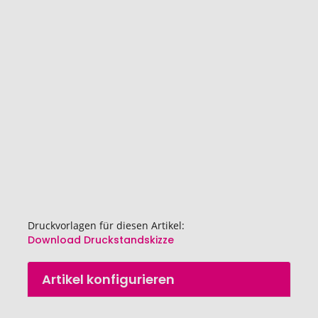
Ende
der
Bildgalerie
springen
Druckvorlagen für diesen Artikel:
Download Druckstandskizze
Zum
Artikel konfigurieren
Anfang
der
Bildgalerie