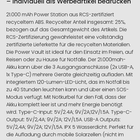
– individuell als Werbeartikel bedrucken
21.000 mAh Power Station aus RCS-zertifiziert
recyceltem ABS. Recycelter Anteil insgesamt: 25%,
bezogen auf das Gesamtgewicht des Artikels. Die
RCS-Zertifizierung gewährleistet eine vollständig
zertifizierte Lieferkette für die recycelten Materialien.
Die Power Vault ist ideal für den Einsatz im Freien, auf
Reisen oder zu Hause für Notfälle. Der 21.000mah-
Akku kann über die 3 Ausgangsanschlüsse (2x USB-A,
1x Type-C) mehrere Geräte gleichzeitig aufladen. Mit
integriertem 120-Lumen-LED-Licht, das im Notfall bis
zu 40 Stunden leuchten kann und über einen SOS-
Modus verfügt. Mit Notkurbel für den Fall, dass der
Akku komplett leer ist und mehr Energie benötigt
wird. Type-C-Input: 5V/2.4A; 9V/2A;12V/1.5A. Type-C-
Output: 5V/2,4A; 9V/2A; 12V/1,5A. USB-A Outputs:
5V/2,4A; 9V/2A; 12V/1,5A. IPX 5 Wasserdicht. Perfekt für
die Aufladung durch mobile Solarzellen (nicht im