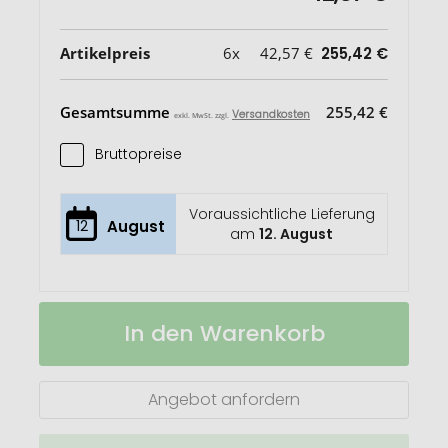
Artikelpreis
6x
42,57 €
255,42 €
Gesamtsumme
255,42 €
Versandkosten
exkl. MwSt. zzgl.
Bruttopreise
Voraussichtliche Lieferung
12
August
am
12. August
Power
Auf
In den Warenkorb
Vault
Lager
21.000mAh
tragbare
Powerstation
Angebot anfordern
aus
RCS