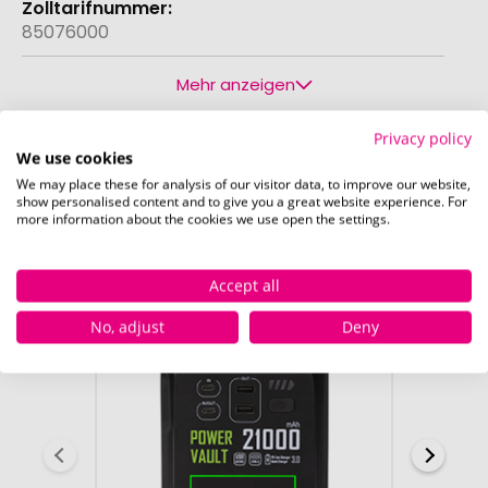
85076000
Mehr anzeigen
Privacy policy
We use cookies
Druckposition
We may place these for analysis of our visitor data, to improve our website,
show personalised content and to give you a great website experience. For
Die bei diesem Produkt bedruckbaren Positionen
more information about the cookies we use open the settings.
sind in den Bildern exemplarisch dargestellt.
Accept all
No, adjust
Deny