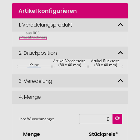
Zum
Artikel konfigurieren
Anfang
Power Vault 
der
21.000mAh 
Bildgalerie
1.
Veredelungsprodukt
tragbare 
Powerstation 
springen
aus RCS 
rPlastik/schwarz
2.
Druckposition
Artikel Vorderseite 
Artikel Rückseite 
Keine
(80 x 40 mm)
(80 x 40 mm)
3.
Veredelung
4.
Menge
Ihre Wunschmenge:
Menge
Stückpreis*