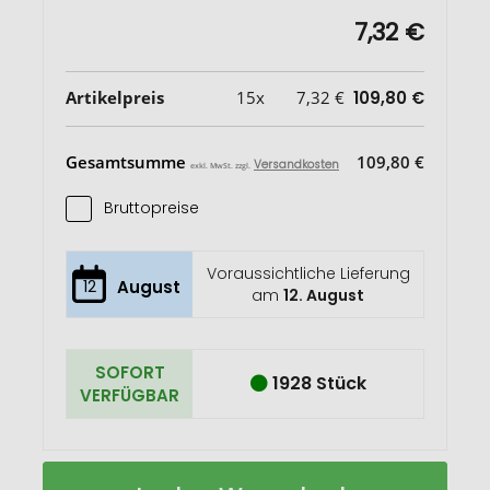
7,32 €
Artikelpreis
15x
7,32 €
109,80 €
Gesamtsumme
109,80 €
Versandkosten
exkl. MwSt. zzgl.
Bruttopreise
Voraussichtliche Lieferung
12
August
am
12. August
SOFORT
1928 Stück
VERFÜGBAR
R-
Auf