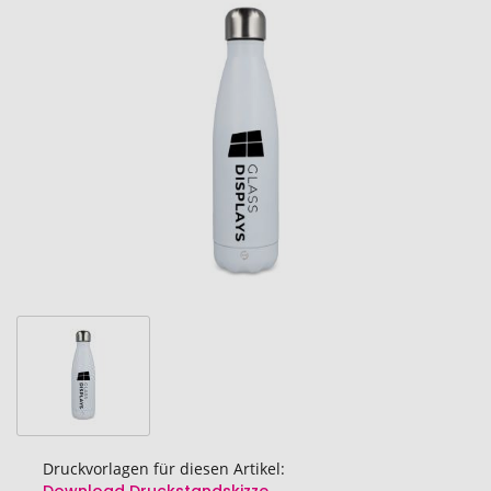
Ende
der
Bildgalerie
springen
Druckvorlagen für diesen Artikel: