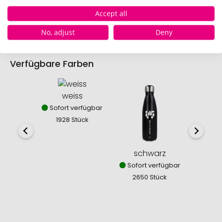
herunterladen.
Accept all
No, adjust
Deny
Verfügbare Farben
weiss
Sofort verfügbar
1928 Stück
schwarz
s
Sofort verfügbar
Sofor
2650 Stück
536