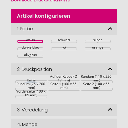
Download Druckstandskizze
Zum
Artikel konfigurieren
Anfang
der
Bildgalerie
1.
Farbe
springen
weiss
schwarz
silber
dunkelblau
rot
orange
olivgrün
2.
Druckposition
Auf der Kappe (Ø 
Rundum (110 x 220 
Keine
17 mm)
mm)
Rundum (75 x 200 
Seite 1 (100 x 65 
Seite 2 (100 x 65 
mm)
mm)
mm)
Vorderseite (100 x 
65 mm)
3.
Veredelung
4.
Menge