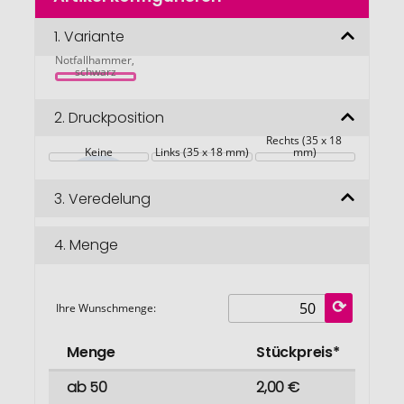
der
Bildgalerie
1.
Variante
Remmer 
springen
Notfallhammer, 
schwarz
2.
Druckposition
Rechts (35 x 18 
Keine
Links (35 x 18 mm)
mm)
3.
Veredelung
4.
Menge
Ihre Wunschmenge:
Menge
Stückpreis*
ab 50
2,00 €