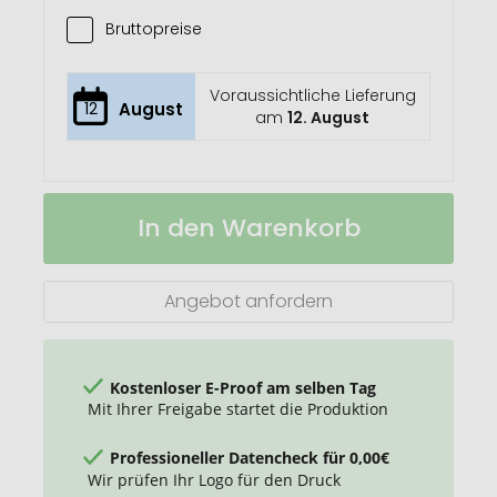
Bruttopreise
Voraussichtliche Lieferung
12
August
am
12. August
Remmer
Auf
In den Warenkorb
Notfallhammer
Lager
Angebot anfordern
Kostenloser E-Proof am selben Tag
Mit Ihrer Freigabe startet die Produktion
Professioneller Datencheck für 0,00€
Wir prüfen Ihr Logo für den Druck