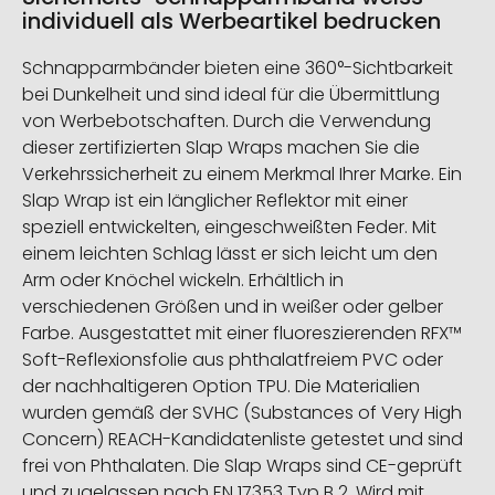
individuell als Werbeartikel bedrucken
Schnapparmbänder bieten eine 360°-Sichtbarkeit
bei Dunkelheit und sind ideal für die Übermittlung
von Werbebotschaften. Durch die Verwendung
dieser zertifizierten Slap Wraps machen Sie die
Verkehrssicherheit zu einem Merkmal Ihrer Marke. Ein
Slap Wrap ist ein länglicher Reflektor mit einer
speziell entwickelten, eingeschweißten Feder. Mit
einem leichten Schlag lässt er sich leicht um den
Arm oder Knöchel wickeln. Erhältlich in
verschiedenen Größen und in weißer oder gelber
Farbe. Ausgestattet mit einer fluoreszierenden RFX™
Soft-Reflexionsfolie aus phthalatfreiem PVC oder
der nachhaltigeren Option TPU. Die Materialien
wurden gemäß der SVHC (Substances of Very High
Concern) REACH-Kandidatenliste getestet und sind
frei von Phthalaten. Die Slap Wraps sind CE-geprüft
und zugelassen nach EN 17353 Typ B 2. Wird mit