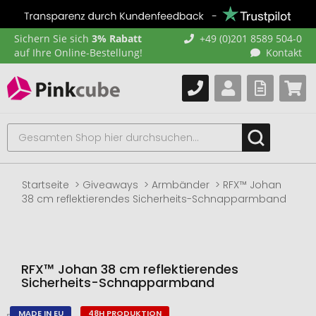
Sichern Sie sich
3% Rabatt
+49 (0)201 8589 504-0
auf Ihre Online-Bestellung!
Kontakt
Startseite
Giveaways
Armbänder
RFX™ Johan
38 cm reflektierendes Sicherheits-Schnapparmband
RFX™ Johan 38 cm reflektierendes
Sicherheits-Schnapparmband
MADE IN EU
48H PRODUKTION