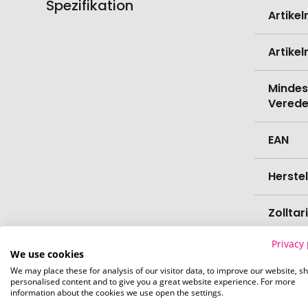
Spezifikation
Weitere
Artike
Informati
Artike
Mindes
Verede
EAN
Herste
Zollta
Privacy 
Marke
We use cookies
We may place these for analysis of our visitor data, to improve our website, s
personalised content and to give you a great website experience. For more
Farbe
information about the cookies we use open the settings.