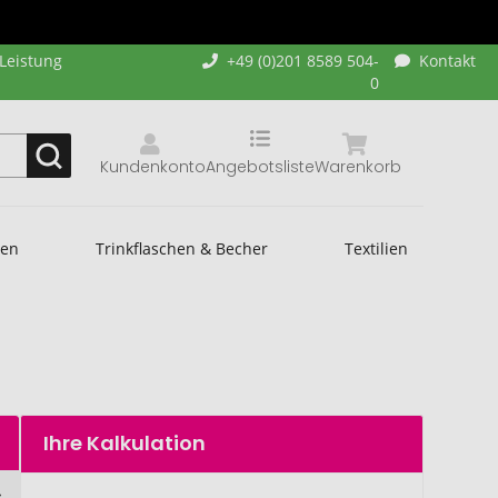
-Leistung
+49 (0)201 8589 504-
Kontakt
0
Kundenkonto
Angebotsliste
Warenkorb
hen
Trinkflaschen & Becher
Textilien
Ihre Kalkulation