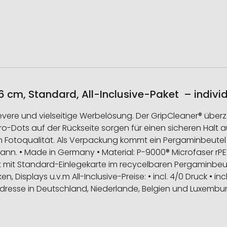
 cm, Standard, All-Inclusive-Paket – individ
levere und vielseitige Werbelösung. Der GripCleaner® übe
cro-Dots auf der Rückseite sorgen für einen sicheren Halt a
in Fotoqualität. Als Verpackung kommt ein Pergaminbeutel 
nn. • Made in Germany • Material: P-9000® Microfaser rPET
ckt mit Standard-Einlegekarte im recycelbaren Pergaminb
 Displays u.v.m All-Inclusive-Preise: • incl. 4/0 Druck • inc
 Adresse in Deutschland, Niederlande, Belgien und Luxembu