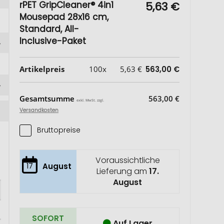
rPET GripCleaner® 4in1
5,63 €
Mousepad 28x16 cm,
Standard, All-
Inclusive-Paket
Artikelpreis
100x
5,63 €
563,00 €
Gesamtsumme
563,00 €
exkl. MwSt. zzgl.
Versandkosten
Bruttopreise
Voraussichtliche
17
August
Lieferung am
17.
August
SOFORT
Auf Lager