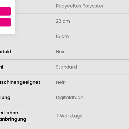
al
Recyceltes Polyester
28 cm
16 cm
odukt
Nein
hl
Standard
schinengeeignet
Nein
lung
Digitaldruck
eit ohne
7 Werktage
anbringung