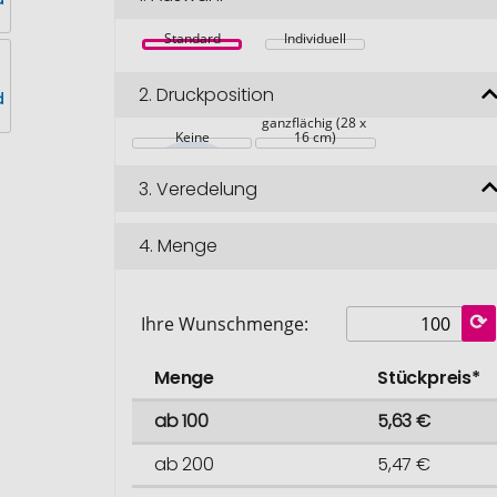
Standard
Individuell
2.
Druckposition
Auf Vorderseite 
ganzflächig (28 x 
Keine
16 cm)
3.
Veredelung
4.
Menge
Ihre Wunschmenge:
Menge
Stückpreis*
ab 100
5,63 €
ab 200
5,47 €