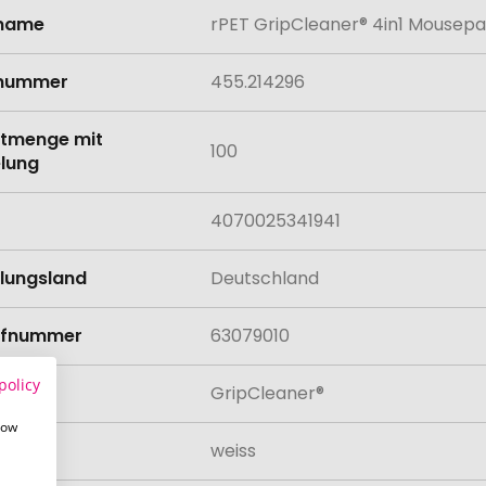
lname
rPET GripCleaner® 4in1 Mousepad
onen
lnummer
455.214296
tmenge mit
100
lung
4070025341941
llungsland
Deutschland
rifnummer
63079010
policy
GripCleaner®
how
weiss