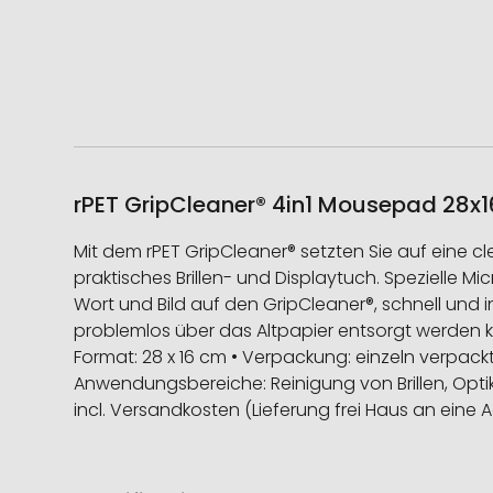
rPET GripCleaner® 4in1 Mousepad 28x16
Mit dem rPET GripCleaner® setzten Sie auf eine c
praktisches Brillen- und Displaytuch. Spezielle Mi
Wort und Bild auf den GripCleaner®, schnell und 
problemlos über das Altpapier entsorgt werden ka
Format: 28 x 16 cm • Verpackung: einzeln verpa
Anwendungsbereiche: Reinigung von Brillen, Optiken,
incl. Versandkosten (Lieferung frei Haus an eine