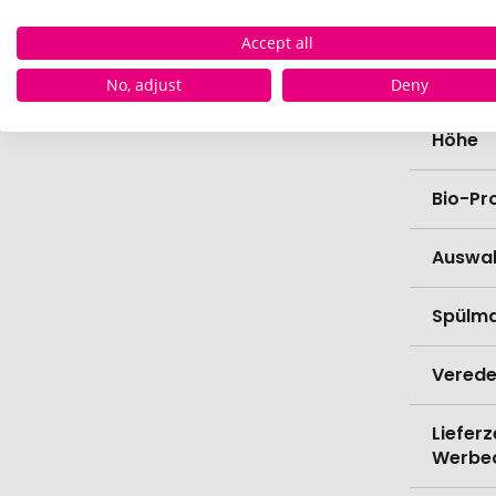
Materi
Accept all
Breite
No, adjust
Deny
Höhe
Bio-Pr
Auswa
Spülma
Verede
Lieferz
Werbe