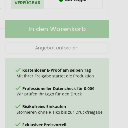
VERFÜGBAR
rPET
Auf
In den Warenkorb
GripCleaner®
Lager
4in1
Mousepad
28x16
Angebot anfordern
cm
Kostenloser E-Proof am selben Tag
Mit Ihrer Freigabe startet die Produktion
Professioneller Datencheck für 0,00€
Wir prüfen Ihr Logo für den Druck
Risikofreies Einkaufen
Stornieren ohne Risiko bis zur Druckfreigabe
Exklusiver Preisvorteil