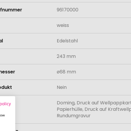
rifnummer
96170000
weiss
al
Edelstahl
243 mm
messer
ø68 mm
odukt
Nein
Doming, Druck auf Wellpappkarto
policy
lung
Papierhülle, Druck auf Kraftwel
Rundumgravur
how