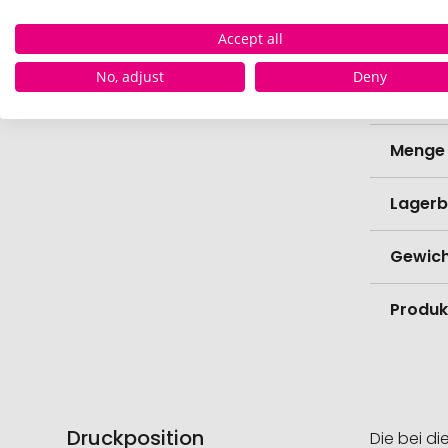
Lieferz
Werbe
Accept all
Lieferz
No, adjust
Deny
Werbe
Menge 
Lagerb
Gewich
Produk
Druckposition
Die bei di