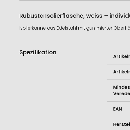
Rubusta Isolierflasche, weiss – indivi
Isolierkanne aus Edelstahl mit gummierter Oberfl
Spezifikation
Weitere
Artike
Informati
Artike
Mindes
Verede
EAN
Herste