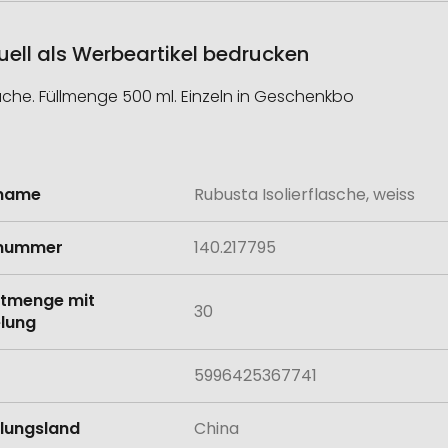
duell als Werbeartikel bedrucken
äche. Füllmenge 500 ml. Einzeln in Geschenkbo
lname
Rubusta Isolierflasche, weiss
onen
lnummer
140.217795
tmenge mit
30
lung
5996425367741
llungsland
China