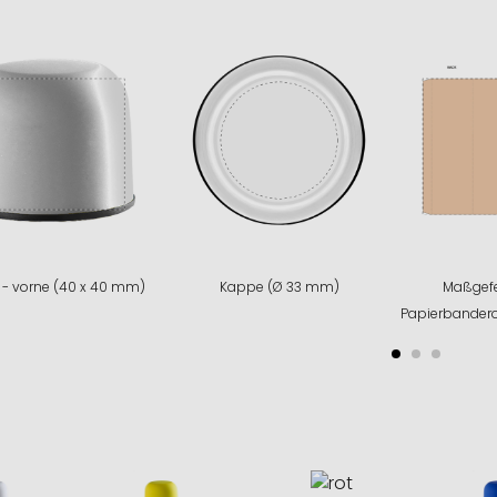
- vorne (40 x 40 mm)
Kappe (Ø 33 mm)
Maßgefer
Papierbandero