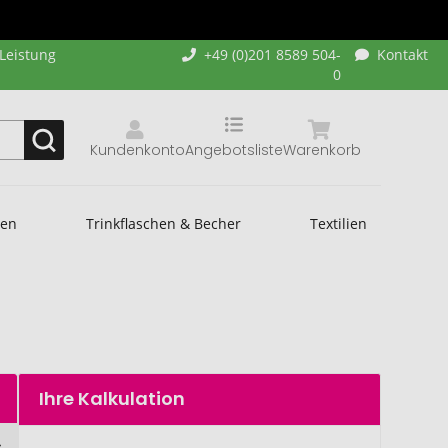
-Leistung
+49 (0)201 8589 504-
Kontakt
0
Kundenkonto
Angebotsliste
Warenkorb
hen
Trinkflaschen & Becher
Textilien
Ihre Kalkulation