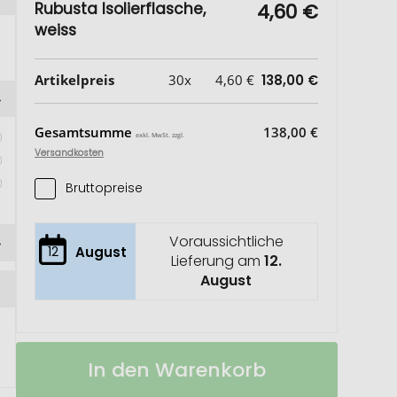
Rubusta Isolierflasche,
4,60 €
weiss
Artikelpreis
30x
4,60 €
138,00 €
Gesamtsumme
138,00 €
exkl. MwSt. zzgl.
Versandkosten
Bruttopreise
Voraussichtliche
12
August
Lieferung am
12.
August
Rubusta
Auf
In den Warenkorb
Isolierflasche
Lager