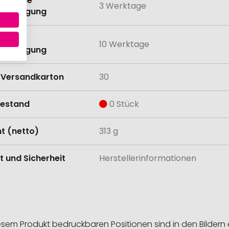
eit ohne
3 Werktage
anbringung
eit mit
10 Werktage
anbringung
Versandkarton
30
estand
0 Stück
t (netto)
313 g
t und Sicherheit
Herstellerinformationen
esem Produkt bedruckbaren Positionen sind in den Bildern 