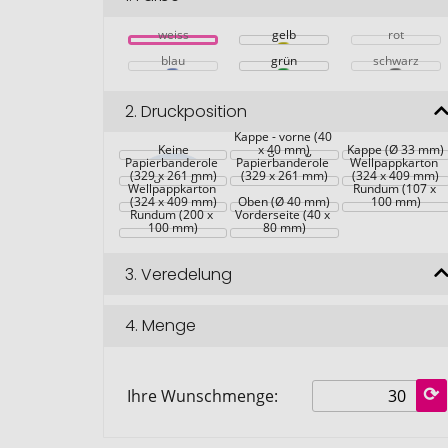
weiss
gelb
rot
blau
grün
schwarz
2.
Druckposition
Maßgefertigte 
Kappe - vorne (40 
Maßgefertigter 
Keine
Kraft-
Maßgefertigte 
x 40 mm)
Kappe (Ø 33 mm)
Kraft-
Papierbanderole 
Papierbanderole 
Wellpappkarton 
Maßgefertigter 
(329 x 261 mm)
(329 x 261 mm)
(324 x 409 mm)
Wellpappkarton 
Rundum (107 x 
(324 x 409 mm)
Oben (Ø 40 mm)
100 mm)
Rundum (200 x 
Vorderseite (40 x 
100 mm)
80 mm)
3.
Veredelung
4.
Menge
Ihre Wunschmenge: