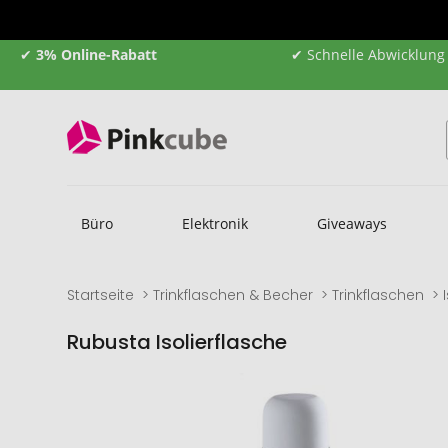
✔
3% Online-Rabatt
✔ Schnelle Abwicklung
Büro
Elektronik
Giveaways
Startseite
Trinkflaschen & Becher
Trinkflaschen
Rubusta Isolierflasche
Zum
Zum
Ende
Anfang
der
der
Bildgalerie
Bildgalerie