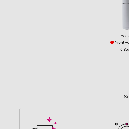
wei
Nicht v
0 St
So