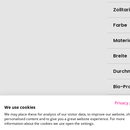
Zollta
Farbe
Materi
Breite
Durch
Bio-Pr
Privacy 
We use cookies
Verede
We may place these for analysis of our visitor data, to improve our website, s
personalised content and to give you a great website experience. For more
information about the cookies we use open the settings.