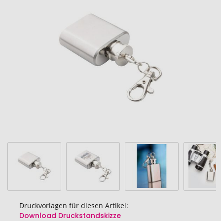
Ende
der
Bildgalerie
springen
Druckvorlagen für diesen Artikel:
Download Druckstandskizze