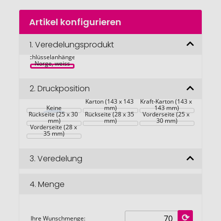
Zum
Artikel konfigurieren
Anfang
der
Bildgalerie
1.
Veredelungsprodukt
springen
Schlüsselanhänger 
Norge, weiss
2.
Druckposition
Maßgefertigter 
Maßgefertigter 
Karton (143 x 143 
Kraft-Karton (143 x 
Keine
mm)
143 mm)
Rückseite (25 x 30 
Rückseite (28 x 35 
Vorderseite (25 x 
mm)
mm)
30 mm)
Vorderseite (28 x 
35 mm)
3.
Veredelung
4.
Menge
Ihre Wunschmenge: