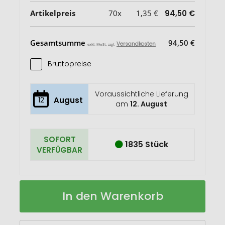
Artikelpreis
70x
1,35 €
94,50 €
Gesamtsumme
94,50 €
Versandkosten
exkl. MwSt. zzgl.
Bruttopreise
Voraussichtliche Lieferung
12
August
am
12. August
SOFORT
1835 Stück
VERFÜGBAR
Schlüsselanhänger
Auf
In den Warenkorb
Norge
Lager