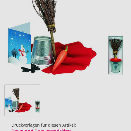
Ende
der
Bildgalerie
springen
Druckvorlagen für diesen Artikel: