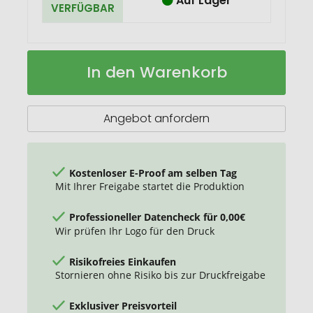
Auf Lager
VERFÜGBAR
Schneemann-
Auf
In den Warenkorb
Bau-
Lager
Set
Angebot anfordern
Kostenloser E-Proof am selben Tag
Mit Ihrer Freigabe startet die Produktion
Professioneller Datencheck für 0,00€
Wir prüfen Ihr Logo für den Druck
Risikofreies Einkaufen
Stornieren ohne Risiko bis zur Druckfreigabe
Exklusiver Preisvorteil