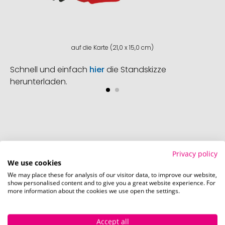
auf die Karte (21,0 x 15,0 cm)
Schnell und einfach
hier
die Standskizze
herunterladen.
Privacy policy
We use cookies
So einfach bestellen Sie Ihre Werbeartikel bei
We may place these for analysis of our visitor data, to improve our website,
Pinkcube
show personalised content and to give you a great website experience. For
more information about the cookies we use open the settings.
Accept all