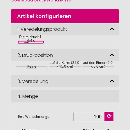
Download Druckstandskizze
Zum
Artikel konfigurieren
Anfang
der
Bildgalerie
1.
Veredelungsprodukt
Schneemann-
Bau-Set, inkl. 
springen
Digitaldruck 1-
4/4 c
2.
Druckposition
auf die Karte (21,0 
auf den Eimer (5,0 
Keine
x 15,0 cm)
x 5,0 cm)
3.
Veredelung
4.
Menge
Ihre Wunschmenge: