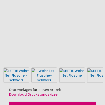
Ende
der
Bildgalerie
springen
Druckvorlagen für diesen Artikel:
Download Druckstandskizze
Zum