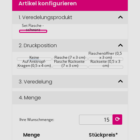
Artikel konfigurieren
Anfang
der
Bildgalerie
1.
Veredelungsprodukt
SETTIE Wein-
springen
Set Flasche - 
schwarz
2.
Druckposition
Flaschenöffner (0,5 
Keine
Flasche (7 x 3 cm)
Flaschenöffner 
x 3 cm)
Auf Antitropf-
Flasche Rückseite 
Rückseite (0,5 x 3 
Kragen (0,5 x 4 cm)
(7 x 3 cm)
cm)
3.
Veredelung
4.
Menge
Ihre Wunschmenge:
Menge
Stückpreis*