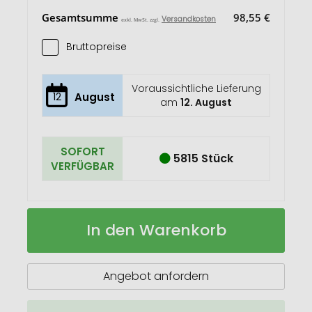
Gesamtsumme
98,55 €
Versandkosten
exkl. MwSt. zzgl.
Bruttopreise
Voraussichtliche Lieferung
12
August
am
12. August
SOFORT
5815 Stück
VERFÜGBAR
SETTIE
Auf
In den Warenkorb
Wein-
Lager
Set
Flasche
Angebot anfordern