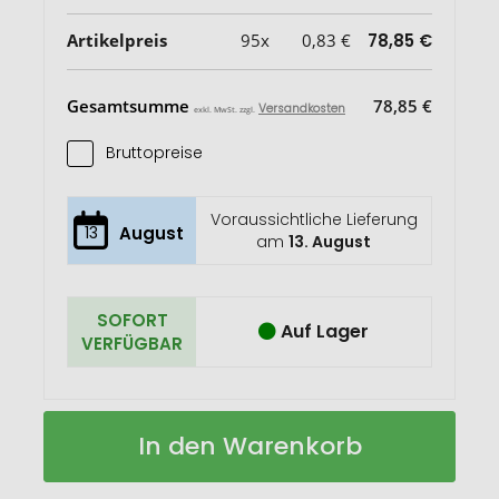
Artikelpreis
95x
0,83 €
78,85 €
Gesamtsumme
78,85 €
Versandkosten
exkl. MwSt. zzgl.
Bruttopreise
Voraussichtliche Lieferung
13
August
am
13. August
SOFORT
Auf Lager
VERFÜGBAR
Sicherheitsreflektor
Auf
In den Warenkorb
"Bär"
Lager