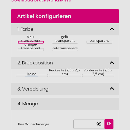
Download Druckstandskizze
Zum
Artikel konfigurieren
Anfang
der
Bildgalerie
1.
Farbe
springen
blau-
gelb-
transparent
transparent
transparent
orange-
transparent
rot-transparent
2.
Druckposition
Rückseite (2,3 x 2,5 
Vorderseite (2,3 x 
Keine
cm)
2,5 cm)
3.
Veredelung
4.
Menge
Ihre Wunschmenge: