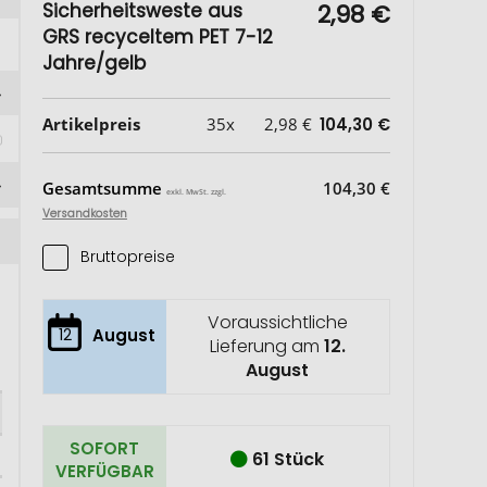
Sicherheitsweste aus
2,98 €
GRS recyceltem PET 7-12
Jahre/gelb
Artikelpreis
35x
2,98 €
104,30 €
Gesamtsumme
104,30 €
exkl. MwSt. zzgl.
Versandkosten
Bruttopreise
Voraussichtliche
12
August
Lieferung am
12.
August
SOFORT
61 Stück
VERFÜGBAR