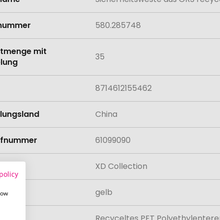
onen
lnummer
580.285748
tmenge mit
35
lung
8714612155462
llungsland
China
rifnummer
61099090
XD Collection
policy
gelb
how
al
Recyceltes PET Polyethylentere