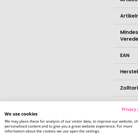
Informati
Artike
Mindes
Verede
EAN
Herste
Zollta
Marke
Privacy 
We use cookies
Farbe
We may place these for analysis of our visitor data, to improve our website, s
personalised content and to give you a great website experience. For more
information about the cookies we use open the settings.
Materi