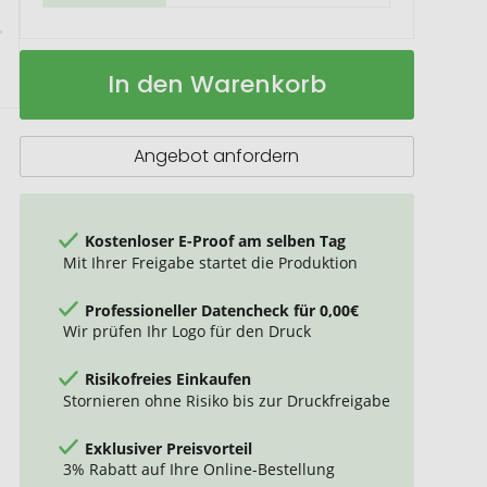
Sicherheitsweste
Auf
In den Warenkorb
aus
Lager
GRS
recyceltem
PET
Angebot anfordern
7-
12
Jahre
Kostenloser E-Proof am selben Tag
Mit Ihrer Freigabe startet die Produktion
Professioneller Datencheck für 0,00€
Wir prüfen Ihr Logo für den Druck
Risikofreies Einkaufen
Stornieren ohne Risiko bis zur Druckfreigabe
Exklusiver Preisvorteil
3% Rabatt auf Ihre Online-Bestellung