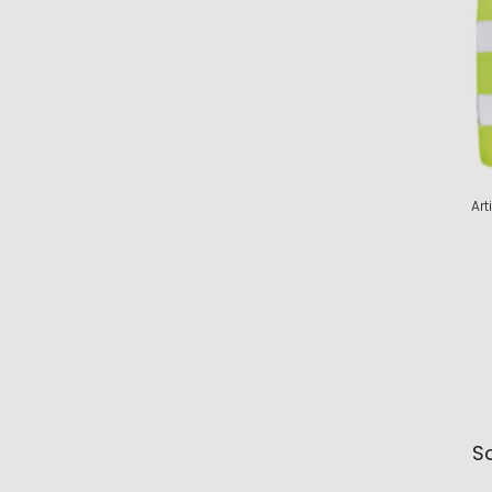
Art
So