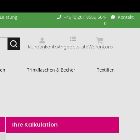
-Leistung
+49 (0)201 8589 504-
Kontakt
0
Kundenkonto
Angebotsliste
Warenkorb
hen
Trinkflaschen & Becher
Textilien
Ihre Kalkulation