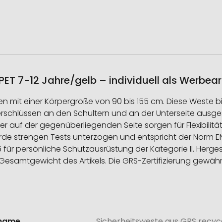
ET 7-12 Jahre/gelb – individuell als Werbear
ren mit einer Körpergröße von 90 bis 155 cm. Diese Weste b
tverschlüssen an den Schultern und an der Unterseite ausges
r auf der gegenüberliegenden Seite sorgen für Flexibilit
 strengen Tests unterzogen und entspricht der Norm EN 
für persönliche Schutzausrüstung der Kategorie II. Hergeste
amtgewicht des Artikels. Die GRS-Zertifizierung gewährleist
lname
Sicherheitsweste aus GRS recyc