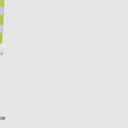
m)
ube