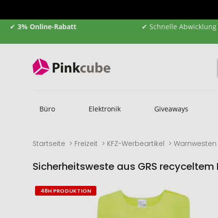
✔
3% Online-Rabatt
✔ Schnelle Abwicklung
Büro
Elektronik
Giveaways
Startseite
Freizeit
KFZ-Werbeartikel
Warnwesten
Sicherheitsweste aus GRS recyceltem 
Zum
Zum
48H PRODUKTION
Ende
Anfang
der
der
Bildgalerie
Bildgalerie