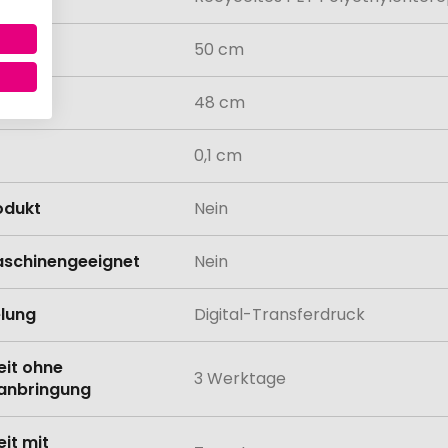
50 cm
48 cm
0,1 cm
odukt
Nein
schinengeeignet
Nein
lung
Digital-Transferdruck
eit ohne
3 Werktage
anbringung
eit mit