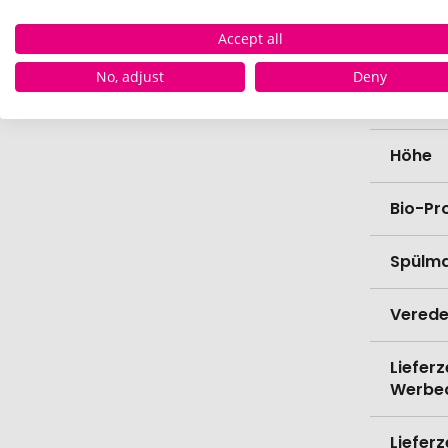
Accept all
Länge
No, adjust
Deny
Breite
Höhe
Bio-Pr
Spülma
Verede
Lieferz
Werbe
Lieferz