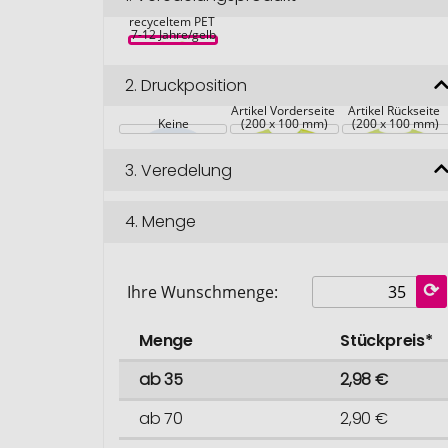
aus GRS 
recyceltem PET 
7-12 Jahre/gelb
2.
Druckposition
Artikel Vorderseite 
Artikel Rückseite 
Keine
(200 x 100 mm)
(200 x 100 mm)
3.
Veredelung
4.
Menge
Ihre Wunschmenge:
Menge
Stückpreis*
ab 35
2,98 €
ab 70
2,90 €