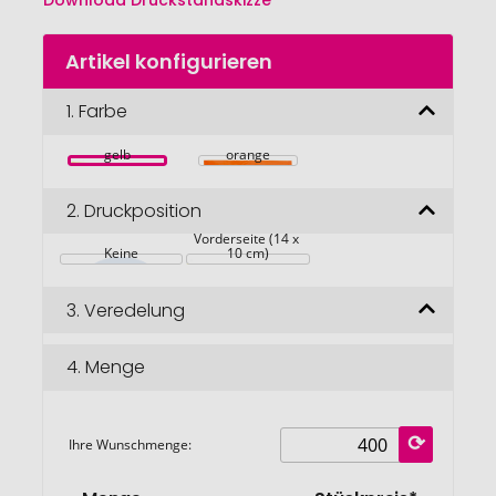
Download Druckstandskizze
Zum
Artikel konfigurieren
Anfang
der
Bildgalerie
1.
Farbe
springen
gelb
orange
2.
Druckposition
Vorderseite (14 x 
Keine
10 cm)
3.
Veredelung
4.
Menge
Ihre Wunschmenge: