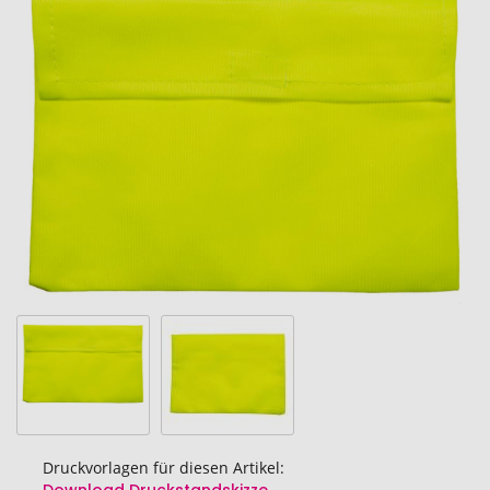
Ende
der
Bildgalerie
springen
Druckvorlagen für diesen Artikel: