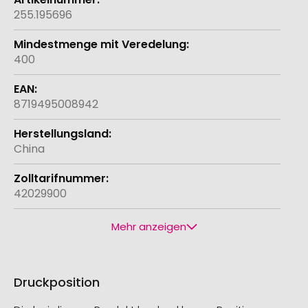
255.195696
400
8719495008942
China
42029900
Mehr anzeigen
Druckposition