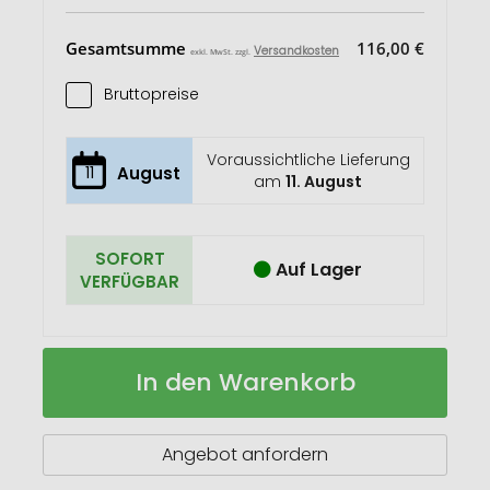
Gesamtsumme
116,00 €
Versandkosten
exkl. MwSt. zzgl.
Bruttopreise
Voraussichtliche Lieferung
11
August
am
11. August
SOFORT
Auf Lager
VERFÜGBAR
Sicherheitsweste
Auf
In den Warenkorb
Tasche
Lager
Angebot anfordern